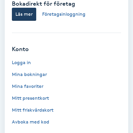
Bokadirekt för företag
Babylights
Läs mer
Företagsinloggning
Balayage
Bambumassage
Konto
Barber
Logga in
Mina bokningar
Barnklippning
Mina favoriter
BIAB
Mitt presentkort
Mitt friskvårdskort
Blowout
Avboka med kod
Bottenfärg