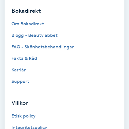
Bokadirekt
Brynformning
Om Bokadirekt
Brynfärgning
Blogg - Beautylabbet
Brynplockning
FAQ - Skönhetsbehandlingar
Fakta & Råd
Bröllopsuppsättning
C
Karriär
Support
Celluliter
Coachning
Villkor
Color correction
Etisk policy
Integritetspolicy