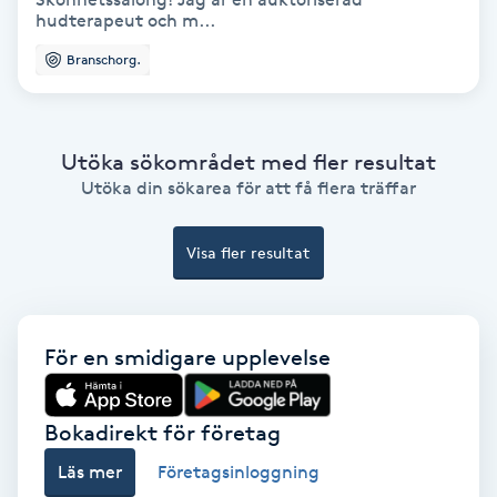
hudterapeut och m...
Ansiktsbehandling djuprengörande
B
Branschorg.
Babylights
Utöka sökområdet med fler resultat
Balayage
Utöka din sökarea för att få flera träffar
Bambumassage
Visa fler resultat
Barber
För en smidigare upplevelse
Barnklippning
BIAB
Bokadirekt för företag
Läs mer
Företagsinloggning
Blowout