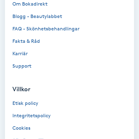
Color correction
Om Bokadirekt
Blogg - Beautylabbet
Cryoterapi
FAQ - Skönhetsbehandlingar
D
Fakta & Råd
Damklippning
Karriär
Dermapen
Support
Diamantslipning
Villkor
E
Etisk policy
Enzympeeling
Integritetspolicy
Extensions
Cookies