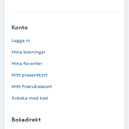
Bottenfärg
Konto
Brynformning
Logga in
Brynfärgning
Mina bokningar
Brynplockning
Mina favoriter
Mitt presentkort
Bröllopsuppsättning
C
Mitt friskvårdskort
Avboka med kod
Celluliter
Coachning
Bokadirekt