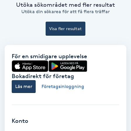
Utöka sökområdet med fler resultat
Ansiktsbehandling djuprengörande
Utöka din sökarea för att få flera träffar
B
Visa fler resultat
Babylights
Balayage
För en smidigare upplevelse
Bambumassage
Bokadirekt för företag
Barber
Läs mer
Företagsinloggning
Barnklippning
BIAB
Konto
Blowout