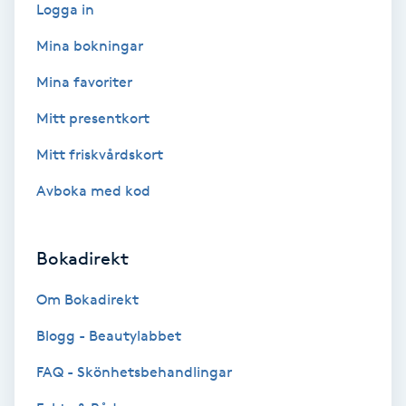
Logga in
Bottenfärg
Mina bokningar
Mina favoriter
Brynformning
Mitt presentkort
Brynfärgning
Mitt friskvårdskort
Avboka med kod
Brynplockning
Bröllopsuppsättning
Bokadirekt
C
Om Bokadirekt
Celluliter
Blogg - Beautylabbet
Coachning
FAQ - Skönhetsbehandlingar