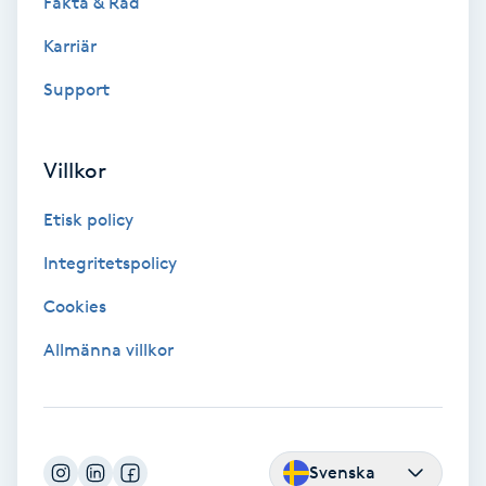
Fakta & Råd
Color correction
Karriär
Cryoterapi
Support
D
Damklippning
Villkor
Etisk policy
Dermapen
Integritetspolicy
Diamantslipning
Cookies
E
Allmänna villkor
Enzympeeling
Extensions
Svenska