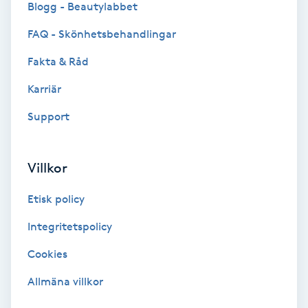
Blogg - Beautylabbet
Bottenfärg
FAQ - Skönhetsbehandlingar
Fakta & Råd
Brynformning
Karriär
Brynfärgning
Support
Brynplockning
Villkor
Bröllopsuppsättning
Etisk policy
C
Integritetspolicy
Celluliter
Cookies
Coachning
Allmäna villkor