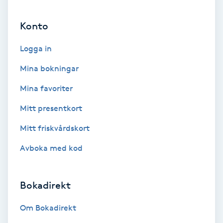
Ansiktsbehandling djuprengörande
Konto
B
Logga in
Babylights
Mina bokningar
Balayage
Mina favoriter
Bambumassage
Mitt presentkort
Mitt friskvårdskort
Barber
Avboka med kod
Barnklippning
Bokadirekt
BIAB
Om Bokadirekt
Blowout