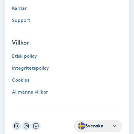
Karriär
Färgning
Support
Föning
G
Villkor
Gel naglar
Etisk policy
Gelenaglar
Integritetspolicy
Cookies
Gellack
Allmänna villkor
Gellack med förstärkning
Gravidmassage
Svenska
Gravidyoga