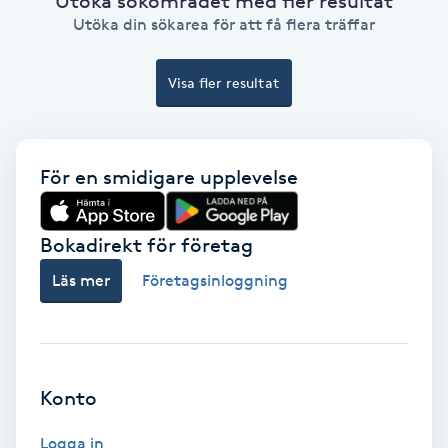
Utöka sökområdet med fler resultat
Utöka din sökarea för att få flera träffar
Fotmassage
Visa fler resultat
Fotsvamp
Fotvård
För en smidigare upplevelse
Fransar
Bokadirekt för företag
Fransborttagning
Läs mer
Företagsinloggning
Fransfärgning
Fransförlängning
Konto
Fransförlängning Megavolym
Logga in