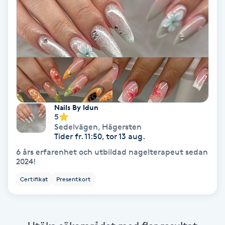
Extensions borttagning
Eyeliner-tatuering
F
Face framing
Faceliftmassage
Nails By Idun
5
Fet hårbotten
Sedelvägen
,
Hägersten
Tider fr. 11:50, tor 13 aug.
6 års erfarenhet och utbildad nagelterapeut sedan
Fettreducering
2024!
Certifikat
Presentkort
Fibromassage
Fillers