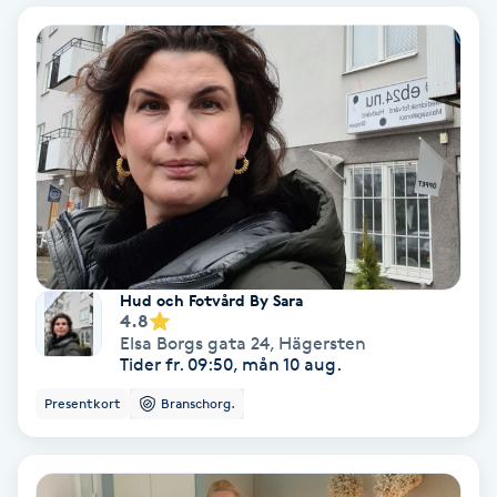
Bottenfärg
Brynformning
Brynfärgning
Brynplockning
Bröllopsuppsättning
Hud och Fotvård By Sara
4.8
C
Elsa Borgs gata 24
,
Hägersten
Tider fr. 09:50, mån 10 aug.
Celluliter
Presentkort
Branschorg.
Coachning