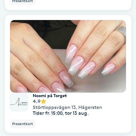
Presentkort
Ansiktsbehandling djuprengörande
B
Babylights
Balayage
Bambumassage
Barber
Noomi på Torget
Barnklippning
4.9
Störtloppsvägen 13
,
Hägersten
Tider fr. 15:00, tor 13 aug.
BIAB
Presentkort
Blowout