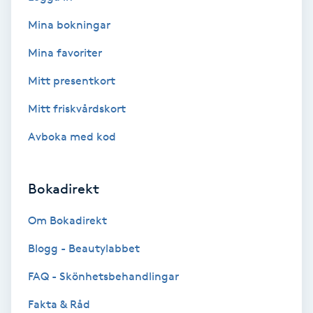
Fransförlängning Volym
Mina bokningar
Mina favoriter
Fransk manikyr
Mitt presentkort
Fransrengöring
Mitt friskvårdskort
Avboka med kod
Frekvensterapi
Friskvård
Bokadirekt
Friskvårdsmassage
Om Bokadirekt
Blogg - Beautylabbet
Frisör
FAQ - Skönhetsbehandlingar
Funktionsanalys
Fakta & Råd