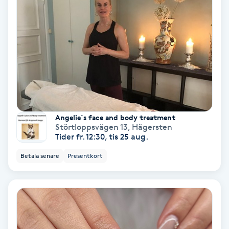
Color correction
Cryoterapi
D
Damklippning
Dermapen
Angelie´s face and body treatment
Störtloppsvägen 13
,
Hägersten
Diamantslipning
Tider fr. 12:30, tis 25 aug.
E
Betala senare
Presentkort
Enzympeeling
Extensions