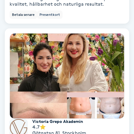
kvalitet, hållbarhet och naturliga resultat.
Svettbehandling
Betala senare
Presentkort
T
Tuina-massage
Taktil massage
Tandblekning
Tandläkare
Tatuering
Tatueringsborttagning
Victoria Grepo Akademin
4.7
Götgatan 81
,
Stockholm