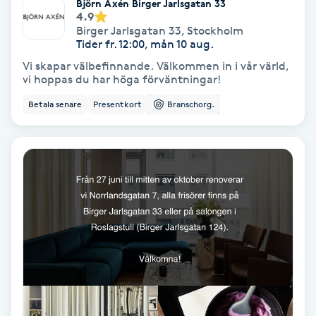
Björn Axén Birger Jarlsgatan 33
Osteopati
4.9
Birger Jarlsgatan 33
,
Stockholm
P
Tider fr. 12:00, mån 10 aug.
Vi skapar välbefinnande. Välkommen in i vår värld,
Paraffinbehandling
vi hoppas du har höga förväntningar!
Betala senare
Presentkort
Branschorg.
Pedikyr
Pensionärklippning
Permanent
Permanent hårborttagning
Permanent ögonbrynsmakeup
Personal shopper