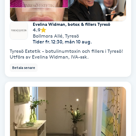
Volymfransar
Evelina Widman, botox & fillers Tyresö
Vårtor
4.9
Y
Bollmora Allé
,
Tyresö
Tider fr. 12:30, mån 10 aug.
Yin Yoga
Tyresö Estetik - botulinumtoxin och fillers i Tyresö!
Utförs av Evelina Widman, IVA-ssk.
Yoga
Betala senare
Yoga Nidra
Yogamassage
Z
Zonterapi