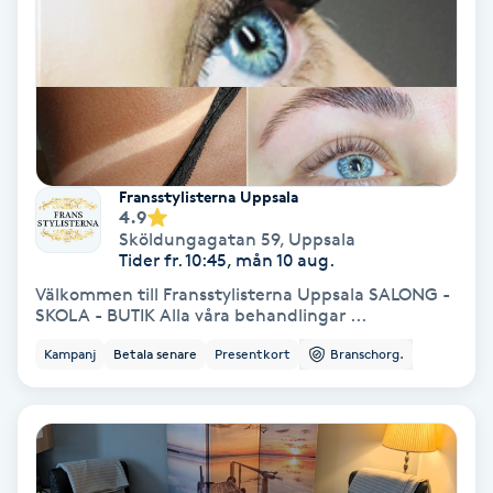
Regndroppsmassage
Reiki
Reikihealing
Reiki massage
Fransstylisterna Uppsala
4.9
Sköldungagatan 59
,
Uppsala
Restorative Yoga
Tider fr. 10:45, mån 10 aug.
Välkommen till Fransstylisterna Uppsala SALONG -
SKOLA - BUTIK Alla våra behandlingar ...
Rosacea
Kampanj
Betala senare
Presentkort
Branschorg.
Rosenmetoden
Ryggmassage
S