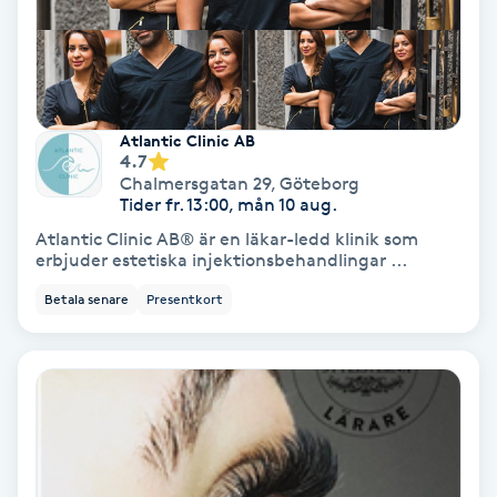
PRP (Platelet Rich Plasma)
PRX-T33
Atlantic Clinic AB
4.7
Psoriasis
Chalmersgatan 29
,
Göteborg
Tider fr. 13:00, mån 10 aug.
PT
Atlantic Clinic AB® är en läkar-ledd klinik som
erbjuder estetiska injektionsbehandlingar ...
R
Betala senare
Presentkort
Radiofrekvens
Rakning
Reflexologi