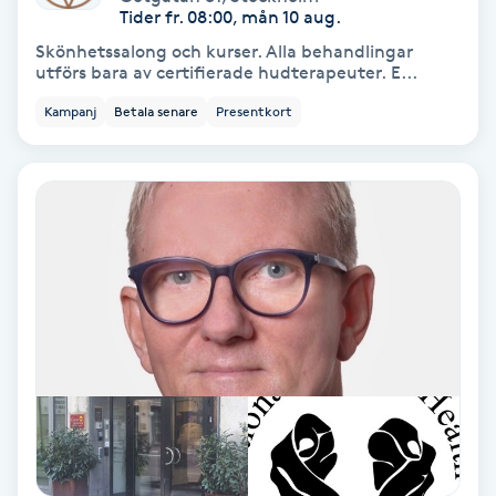
Terapi
Tider fr. 08:00, mån 10 aug.
Skönhetssalong och kurser. Alla behandlingar
Thaimassage
utförs bara av certifierade hudterapeuter. E...
Kampanj
Betala senare
Presentkort
Toning
Torr hårbotten
Torrborstning
Triggerpunktsmassage
Trådning
Träning