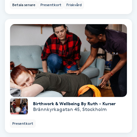
Betala senare
Presentkort
Friskvård
Bottenfärg
Brynformning
Brynfärgning
Brynplockning
Bröllopsuppsättning
C
Birthwork & Wellbeing By Ruth - Kurser
Celluliter
Brännkyrkagatan 45
,
Stockholm
Coachning
Presentkort