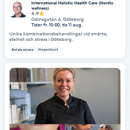
Tvätt & Fön
International Holistic Health Care (Nordic
wellness)
V
4.9
Odinsgatan 6
,
Göteborg
Vaccination
Tider fr. 10:00, tis 11 aug.
Unika kombinationsbehandlingar vid smärta,
stelhet och stress i Göteborg.
Vampyrbehandling
Betala senare
Presentkort
Vaxning
Vaxning brasiliansk
Veterinär
Vibrationsmassage
Vinyasa Yoga