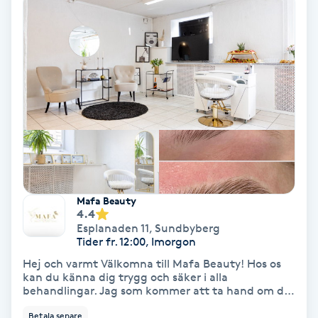
Skoinlägg
Skägg
Skäggfärgning
Skäggklippning
Skäggtrimmning
Mafa Beauty
4.4
Skönhet
Esplanaden 11
,
Sundbyberg
Tider fr. 12:00, Imorgon
Slingor
Hej och varmt Välkomna till Mafa Beauty! Hos os
kan du känna dig trygg och säker i alla
behandlingar. Jag som kommer att ta hand om dig
Sockring
heter Fahime och är utbildad och certifierad i varje
Betala senare
behandling jag utför. Jag sätter alltid kunden i