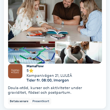
Extensions borttagning
Eyeliner-tatuering
F
Face framing
Faceliftmassage
Fet hårbotten
MamaFlow
5
Kompanivägen 21
,
LULEÅ
Fettreducering
Tider fr. 08:00, Imorgon
Doula-stöd, kurser och aktiviteter under
Fibromassage
graviditet, födsel och postpartum.
Betala senare
Presentkort
Fillers