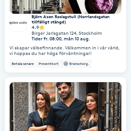
Personlig tränare
Björn Axen Roslagstull (Norrlandsgatan
tillfälligt stängd)
4.9
Picolaser
Birger Jarlsgatan 124
,
Stockholm
Tider fr. 08:00, mån 10 aug.
Piercing
Vi skapar välbefinnande. Välkommen in i vår värld,
vi hoppas du har höga förväntningar!
Pigmentbehandling
Betala senare
Presentkort
Branschorg.
Pigmentfläckar
Plastikkirurgi
Powder brows
Power Yoga