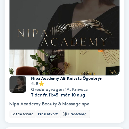
Koppningsmassage
Kosmetisk tatuering
Kostrådgivning
Kroppsinpackning
Kroppspeeling
Nipa Academy AB Knivsta Ögonbryn
4.8
Gredelbyvägen 1A
,
Knivsta
Käkledsbehandling
Tider fr. 11:45, mån 10 aug.
Nipa Academy Beauty & Massage spa
Kärlbehandling
Betala senare
Presentkort
Branschorg.
L