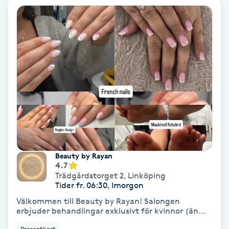
Laserbehandling
Lashlift Keratin
LED-ljusterapi
Liktornar
LPG
LPG-behandling
Beauty by Rayan
4.7
LPG-massage
Trädgårdstorget 2
,
Linköping
Tider fr. 06:30, Imorgon
Välkommen till Beauty by Rayan! Salongen
Luggklippning
erbjuder behandlingar exklusivt för kvinnor (än...
Presentkort