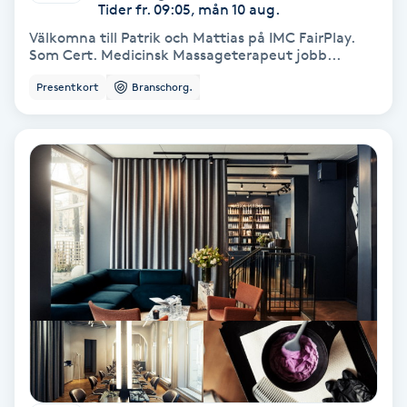
Tider fr. 09:05, mån 10 aug.
Olaplex
Välkomna till Patrik och Mattias på IMC FairPlay.
Som Cert. Medicinsk Massageterapeut jobb...
Olaplexbehandling
Presentkort
Branschorg.
Ombre
Ombre brows
Ombre naglar
Optiker
Ortobionomi
Ortopedi