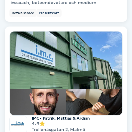
livscoach, beteendevetare och medium
Betala senare
Presentkort
Nagelvård
Naglar borttagning
Naglar reparation
Naprapati
Navelpiercing
NBE-massage
Ny frisyr
IMC- Patrik, Mattias & Ardian
4.9
O
Trollenäsgatan 2
,
Malmö