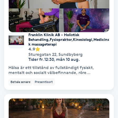
IPL
IPL hårborttagning
Franklin Klinik AB - Holistisk
Behandling,Fysiopraktor,Kinesiologi,Medicins
IR-massage
k massageterapi
4.9
J
Sturegatan 22
,
Sundbyberg
Tider fr. 12:30, mån 10 aug.
Japansk massage
Hälsa är ett tillstånd av fullständigt fysiskt,
K
mentalt och socialt välbefinnande, röre...
Betala senare
Presentkort
K18
Katun fransar
Kemisk peeling