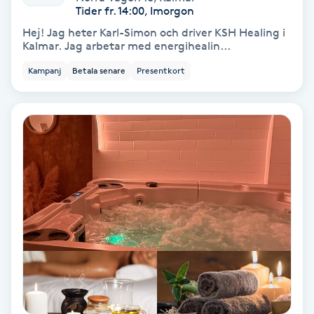
Tider fr. 14:00, Imorgon
Hej! Jag heter Karl-Simon och driver KSH Healing i
Gruppträning
Kalmar. Jag arbetar med energihealin...
Kampanj
Betala senare
Presentkort
Gua Sha-massage
H
Hatha Yoga
Headspa
Healing
Herrklippning
HIFU