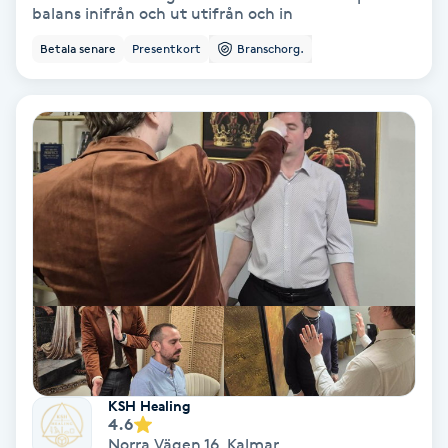
balans inifrån och ut utifrån och in
Färgning
Betala senare
Presentkort
Branschorg.
Föning
G
Gel naglar
Gelenaglar
Gellack
Gellack med förstärkning
Gravidmassage
KSH Healing
4.6
Gravidyoga
Norra Vägen 16
,
Kalmar