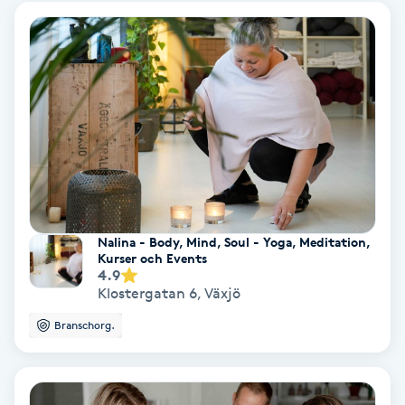
Color correction
Cryoterapi
D
Damklippning
Dermapen
Diamantslipning
Nalina - Body, Mind, Soul - Yoga, Meditation,
Kurser och Events
E
4.9
Klostergatan 6
,
Växjö
Enzympeeling
Branschorg.
Extensions