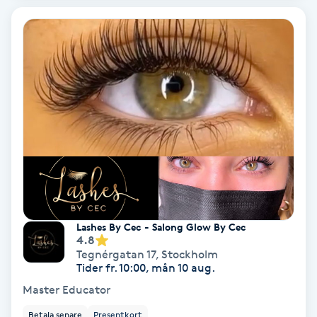
Fotmassage
Fotsvamp
Fotvård
Fransar
Fransborttagning
Fransfärgning
Lashes By Cec - Salong Glow By Cec
4.8
Tegnérgatan 17
,
Stockholm
Fransförlängning
Tider fr. 10:00, mån 10 aug.
Master Educator
Fransförlängning Megavolym
Betala senare
Presentkort