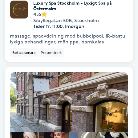
Luxury Spa Stockholm - Lyxigt Spa på
Hollywood Peel
Östermalm
4.6
Sibyllegatan 50B
,
Stockholm
Hot Stone Massage
Tider fr. 11:00, Imorgon
massage, spaavdelning med bubbelpool, IR-bastu,
Hot yoga
lyxiga behandlingar, möhippa, barnkalas
Betala senare
Presentkort
Hudföryngring
Huduppstramning
Hudvård
Hyaluronsyra
Hyperhidros