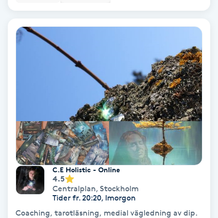
Nagelförlängning akryl
Nagelförlängning gelé
Nagelförlängning glasfiber
Nagelförlängning silke
Nagelförstärkning
Nagelklippning
C.E Holistic - Online
4.5
Nagelsvamp
Centralplan
,
Stockholm
Tider fr. 20:20, Imorgon
Coaching, tarotläsning, medial vägledning av dip.
Nageltrång