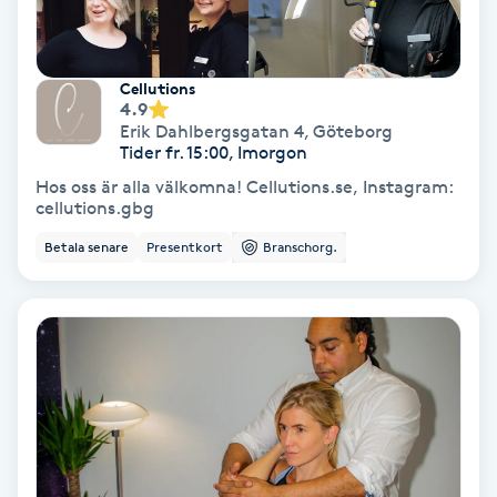
Hypnos
Hårborttagning
Cellutions
4.9
Erik Dahlbergsgatan 4
,
Göteborg
Hårbottenbehandling
Tider fr. 15:00, Imorgon
Hos oss är alla välkomna! Cellutions.se, Instagram:
cellutions.gbg
Hårförlängning
Betala senare
Presentkort
Branschorg.
Hårvård
Hälsa
Hälsprickor
I
Idrottsmassage