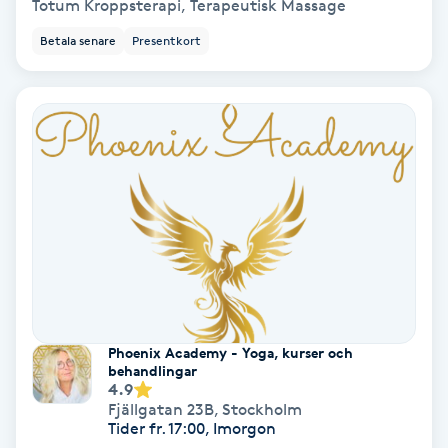
Totum Kroppsterapi, Terapeutisk Massage
Ansiktsbehandling djuprengörande
Betala senare
Presentkort
B
Babylights
Balayage
Bambumassage
Barber
Barnklippning
Phoenix Academy - Yoga, kurser och
behandlingar
BIAB
4.9
Fjällgatan 23B
,
Stockholm
Tider fr. 17:00, Imorgon
Blowout