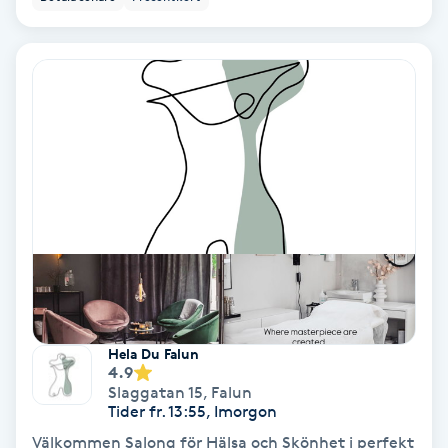
Fransförlängning Volym
Fransk manikyr
Fransrengöring
Frekvensterapi
Friskvård
Friskvårdsmassage
Hela Du Falun
Frisör
4.9
Slaggatan 15
,
Falun
Tider fr. 13:55, Imorgon
Funktionsanalys
Välkommen Salong för Hälsa och Skönhet i perfekt