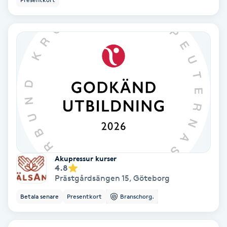
Lymfmassage
Läpptatuering
M
Makeup
Manikyr & Pedikyr
Massage
Medial vägledning
Akupressur kurser
4.8
Prästgårdsängen 15
,
Göteborg
Medicinsk massage
Betala senare
Presentkort
Branschorg.
Meditation