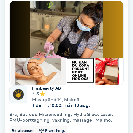
Medium
Megavolymfransar
Melasma
Mesoterapi
MicroPen
Plusbeauty AB
Microshading
4.9
Mastgränd 14
,
Malmö
Tider fr. 10:00, mån 10 aug.
Mixfransar
Bra, Betrodd Microneedling, HydraGlow, Laser,
N
PMU-borttagning, vaxning, massage i Malmö.
Betala senare
Branschorg.
Nagelförlängning