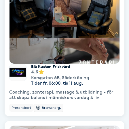
Samtalsterapi
Senioryoga
Shiatsu
Singelfransar
Blå Kusten Friskvård
4.9
Sjukgymnastik
Korsgatan 6B
,
Söderköping
Tider fr. 06:00, tis 11 aug.
Skalpmassage
Coaching, zonterapi, massage & utbildning - för
att skapa balans i människors vardag & liv
Skinbooster
Presentkort
Branschorg.
Sklerosering