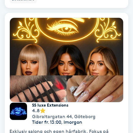
fokus och det är viktigt för mig att ni känner er
Spa
trygga. Jag har varit inom branschen i 10 års tid
och brinner verkligen för skönhet. Ni kan enkelt
boka tid hos mig via bokadirekt eller ringa till mig.
Spa manikyr & pedikyr
Besök gärna min instagram för före och efter
bilder och även unika erbjudande. Varmt
välkomna. -Fahime
Spa-manikyr
Spa-pedikyr
Spraytan
Stylist
SS luxe Extensions
Sugaring
4.8
Gibraltargatan 44
,
Göteborg
Tider fr. 13:00, Imorgon
Svensk massage
Exklusiv salong och egen hårfabrik. Fokus på