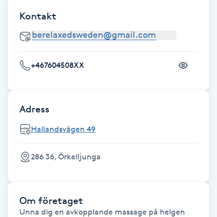
Fotsvamp
Kontakt
Fotvård
Fransar
+467604508XX
Fransborttagning
Adress
Fransfärgning
Hallandsvägen 49
Fransförlängning
286 36, Örkelljunga
Fransförlängning Megavolym
Om företaget
Fransförlängning Volym
Unna dig en avkopplande massage på helgen 