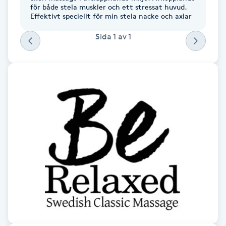
för både stela muskler och ett stressat huvud.
F
Effektivt speciellt för min stela nacke och axlar
Sida
1
av
1
Face framing
Faceliftmassage
Fet hårbotten
Fettreducering
Fibromassage
Fillers
Fotmassage