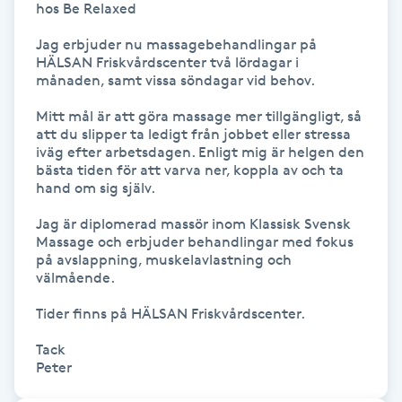
hos Be Relaxed

Fransk manikyr
Jag erbjuder nu massagebehandlingar på 
HÄLSAN Friskvårdscenter två lördagar i 
Fransrengöring
månaden, samt vissa söndagar vid behov.

Mitt mål är att göra massage mer tillgängligt, så 
Frekvensterapi
att du slipper ta ledigt från jobbet eller stressa 
iväg efter arbetsdagen. Enligt mig är helgen den 
Friskvård
bästa tiden för att varva ner, koppla av och ta 
hand om sig själv.

Friskvårdsmassage
Jag är diplomerad massör inom Klassisk Svensk 
Massage och erbjuder behandlingar med fokus 
på avslappning, muskelavlastning och 
Frisör
välmående.

Tider finns på HÄLSAN Friskvårdscenter.

Funktionsanalys
Tack 

Peter
Färgning