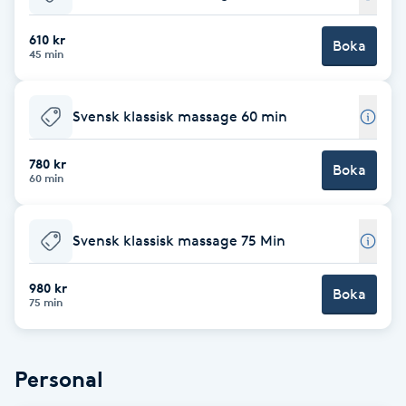
Babylights
610 kr
Boka
45 min
Balayage
Svensk klassisk massage 60 min
Bambumassage
780 kr
Boka
60 min
Barber
Barnklippning
Svensk klassisk massage 75 Min
BIAB
980 kr
Boka
75 min
Blowout
Personal
Bottenfärg