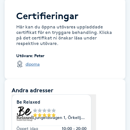
Föning
Certifieringar
G
Här kan du öppna utövares uppladdade
Gel naglar
certifikat för en tryggare behandling. Klicka
på det certifikat ni önskar läsa under
respektive utövare.
Gelenaglar
Utövare
:
Peter
Gellack
dipoma
Gellack med förstärkning
Andra adresser
Gravidmassage
Be Relaxed
Gravidyoga
Ljungeldsvägen 1, Örkelljunga
Gruppträning
Öppet idag
10:00 - 20:00