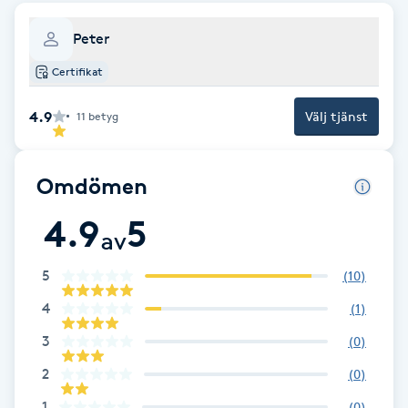
Brynformning
Peter
Certifikat
Brynfärgning
4.9
Välj tjänst
11
betyg
Brynplockning
Omdömen
Bröllopsuppsättning
C
4.9
5
av
Celluliter
5
(
10
)
4
(
1
)
Coachning
3
(
0
)
Color correction
2
(
0
)
1
(
0
)