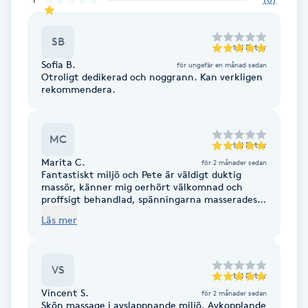
Cryoterapi
D
SB
till
Peter
Damklippning
Sofia B.
för ungefär en månad sedan
Otroligt dedikerad och noggrann. Kan verkligen
rekommendera.
Dermapen
Diamantslipning
MC
till
Peter
E
Marita C.
för 2 månader sedan
Fantastiskt miljö och Pete är väldigt duktig
massör, känner mig oerhört välkomnad och
Enzympeeling
proffsigt behandlad, spänningarna masserades
bort. Tack!
Läs mer
Extensions
Extensions borttagning
VS
till
Peter
Vincent S.
för 2 månader sedan
Eyeliner-tatuering
Skön massage i avslappnande miljö. Avkopplande