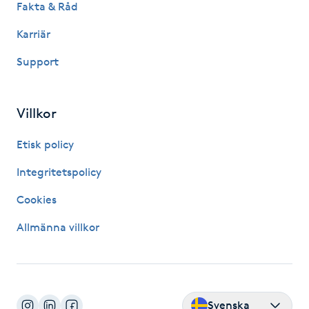
Fakta & Råd
Hårborttagning
Karriär
Hårbottenbehandling
Support
Hårförlängning
Villkor
Hårvård
Etisk policy
Hälsa
Integritetspolicy
Cookies
Hälsprickor
I
Allmänna villkor
Idrottsmassage
IPL
Svenska