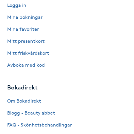
Hot Stone Massage
Logga in
Mina bokningar
Hot yoga
Mina favoriter
Hudföryngring
Mitt presentkort
Mitt friskvårdskort
Huduppstramning
Avboka med kod
Hudvård
Bokadirekt
Hyaluronsyra
Om Bokadirekt
Hyperhidros
Blogg - Beautylabbet
Hypnos
FAQ - Skönhetsbehandlingar