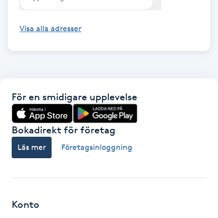
Gua Sha-massage
Visa alla adresser
H
Hatha Yoga
Headspa
För en smidigare upplevelse
Healing
Bokadirekt för företag
Herrklippning
Läs mer
Företagsinloggning
HIFU
Hollywood Peel
Konto