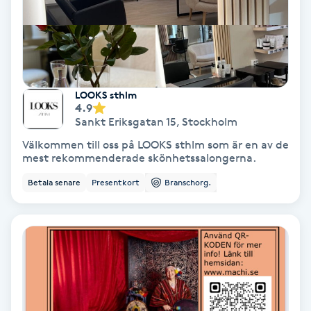
Keratinbehandling
Kinesiologi
LOOKS sthlm
Kinesisk medicin
4.9
Sankt Eriksgatan 15
,
Stockholm
Kiropraktik
Välkommen till oss på LOOKS sthlm som är en av de
mest rekommenderade skönhetssalongerna.
Klangmassage
Betala senare
Presentkort
Branschorg.
Klippning
Klippning & Slingor
Klippning ungdom