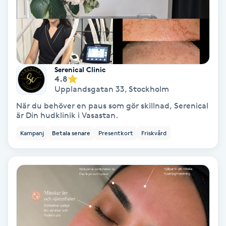
Spa
Spa manikyr & pedikyr
Serenical Clinic
Spa-manikyr
4.8
Upplandsgatan 33
,
Stockholm
Spa-pedikyr
När du behöver en paus som gör skillnad, Serenical
är Din hudklinik i Vasastan.
Spraytan
Kampanj
Betala senare
Presentkort
Friskvård
Stylist
Sugaring
Svensk massage