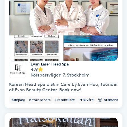
Lymfmassage
Läpptatuering
M
Makeup
Manikyr & Pedikyr
Evan Laser Head Spa
4.9
Massage
Körsbärsvägen 7
,
Stockholm
Korean Head Spa & Skin Care by Evan Hou, founder
Medial vägledning
of Evan Beauty Center. Book now!
Kampanj
Betala senare
Presentkort
Friskvård
Branschorg.
Medicinsk massage
Meditation