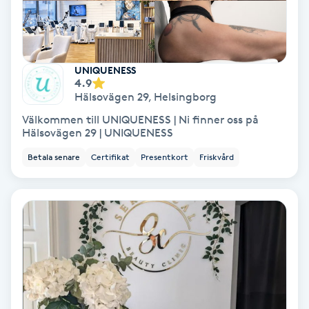
Skoinlägg
Skägg
UNIQUENESS
4.9
Hälsovägen 29
,
Helsingborg
Skäggfärgning
Välkommen till UNIQUENESS | Ni finner oss på
Hälsovägen 29 | UNIQUENESS
Skäggklippning
Betala senare
Certifikat
Presentkort
Friskvård
Skäggtrimmning
Skönhet
Slingor
Sockring