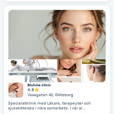
Nagelvård
Naglar borttagning
Naglar reparation
Naprapati
Navelpiercing
NBE-massage
Bluhme clinic
4.8
Vasagatan 42
,
Göteborg
Ny frisyr
Specialistklinik med Läkare, terapeuter och
O
sjuksköterska i nära samarbete. I vår al...