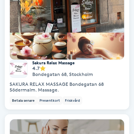
Terapi
Thaimassage
Toning
Torr hårbotten
Sakura Relax Massage
Torrborstning
4.7
Bondegatan 68
,
Stockholm
SAKURA RELAX MASSAGE Bondegatan 68
Triggerpunktsmassage
Södermalm. Massage.
Betala senare
Presentkort
Friskvård
Trådning
Träning