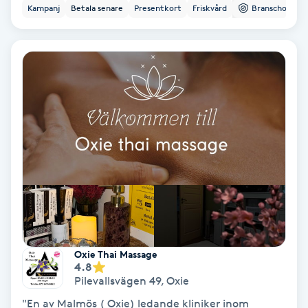
Kampanj
Betala senare
Presentkort
Friskvård
Branschorg.
Olaplex
Olaplexbehandling
Ombre
Ombre brows
Ombre naglar
Optiker
Ortobionomi
Oxie Thai Massage
4.8
Pilevallsvägen 49
,
Oxie
Ortopedi
"En av Malmös ( Oxie) ledande kliniker inom