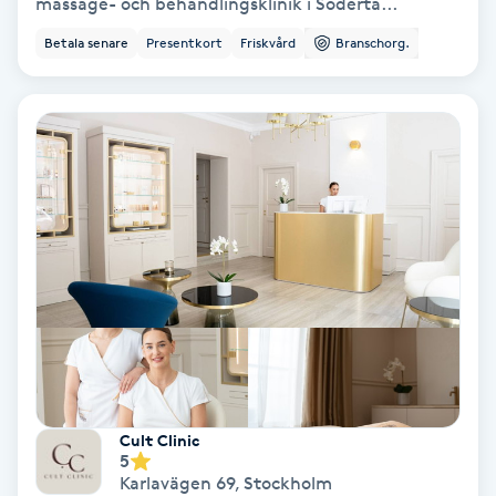
Extensions borttagning
massage- och behandlingsklinik i Södertä...
Betala senare
Presentkort
Friskvård
Branschorg.
Eyeliner-tatuering
F
Face framing
Faceliftmassage
Fet hårbotten
Fettreducering
Fibromassage
Cult Clinic
5
Fillers
Karlavägen 69
,
Stockholm