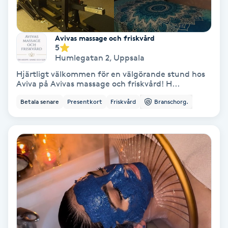
Hollywood Peel
Avivas massage och friskvård
Hot Stone Massage
5
Humlegatan 2
,
Uppsala
Hot yoga
Hjärtligt välkommen för en välgörande stund hos
Aviva på Avivas massage och friskvård! H...
Hudföryngring
Betala senare
Presentkort
Friskvård
Branschorg.
Huduppstramning
Hudvård
Hyaluronsyra
Hyperhidros