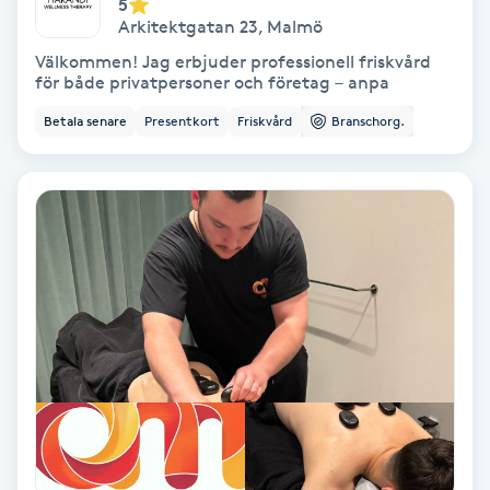
5
Arkitektgatan 23
,
Malmö
Fransförlängning Volym
Välkommen! Jag erbjuder professionell friskvård
för både privatpersoner och företag – anpa
Fransk manikyr
Betala senare
Presentkort
Friskvård
Branschorg.
Fransrengöring
Frekvensterapi
Friskvård
Friskvårdsmassage
Frisör
Funktionsanalys