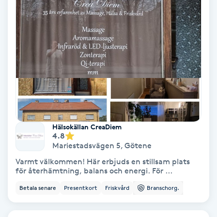
Medium
Megavolymfransar
Melasma
Mesoterapi
MicroPen
Hälsokällan CreaDiem
4.8
Mariestadsvägen 5
,
Götene
Microshading
Varmt välkommen! Här erbjuds en stillsam plats
för återhämtning, balans och energi. För ...
Mixfransar
Betala senare
Presentkort
Friskvård
Branschorg.
N
Nagelförlängning