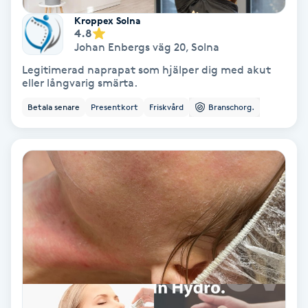
Regndroppsmassage
Kroppex Solna
4.8
Reiki
Johan Enbergs väg 20
,
Solna
Legitimerad naprapat som hjälper dig med akut
eller långvarig smärta.
Reikihealing
Betala senare
Presentkort
Friskvård
Branschorg.
Reiki massage
Restorative Yoga
Rosacea
Rosenmetoden
Ryggmassage
S