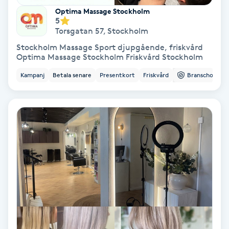
Optima Massage Stockholm
Färgning
5
Torsgatan 57
,
Stockholm
Föning
Stockholm Massage Sport djupgående, friskvård
Optima Massage Stockholm Friskvård Stockholm
G
Kampanj
Betala senare
Presentkort
Friskvård
Branschorg.
Gel naglar
Gelenaglar
Gellack
Gellack med förstärkning
Gravidmassage
Gravidyoga