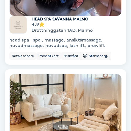
Hypnos
HEAD SPA SAVANNA MALMÖ
Hårborttagning
4.9
Drottninggatan 1AD
,
Malmö
Hårbottenbehandling
head spa , spa , massage, ansiktsmassage,
huvudmassage, huvudspa, lashlift, browlift
Hårförlängning
Betala senare
Presentkort
Friskvård
Branschorg.
Hårvård
Hälsa
Hälsprickor
I
Idrottsmassage