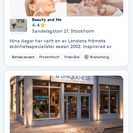
Samtalsterapi
Beauty and Me
4.4
Senioryoga
Sandelsgatan 27
,
Stockholm
Nina Asgar har varit en av Londons främsta
Shiatsu
skönhetsspecialister sedan 2002. Inspirerad av
Betala senare
Presentkort
Friskvård
Branschorg.
Singelfransar
Sjukgymnastik
Skalpmassage
Skinbooster
Sklerosering