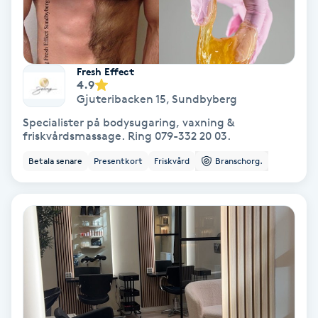
IPL
IPL hårborttagning
Fresh Effect
4.9
Gjuteribacken 15
,
Sundbyberg
IR-massage
Specialister på bodysugaring, vaxning &
J
friskvårdsmassage. Ring 079-332 20 03.
Betala senare
Presentkort
Friskvård
Branschorg.
Japansk massage
K
K18
Katun fransar
Kemisk peeling