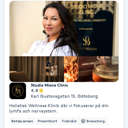
Nagelförlängning akryl
Nagelförlängning gelé
Nagelförlängning glasfiber
Nagelförlängning silke
Nagelförstärkning
Studio Mione Clinic
4.8
Nagelklippning
Karl Gustavsgatan 15
,
Göteborg
Holistisk Wellness Klinik där vi fokuserar på din
Nagelsvamp
lymfa och nervsystem.
Betala senare
Presentkort
Friskvård
Branschorg.
Nageltrång