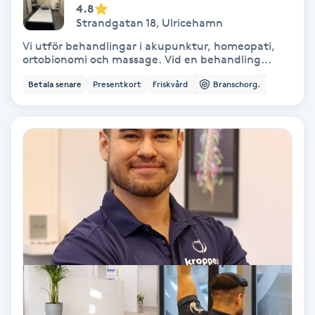
4.8
Strandgatan 18
,
Ulricehamn
PRP (Platelet Rich Plasma)
Vi utför behandlingar i akupunktur, homeopati,
ortobionomi och massage. Vid en behandling...
PRX-T33
Betala senare
Presentkort
Friskvård
Branschorg.
Psoriasis
PT
R
Radiofrekvens
Rakning
Reflexologi