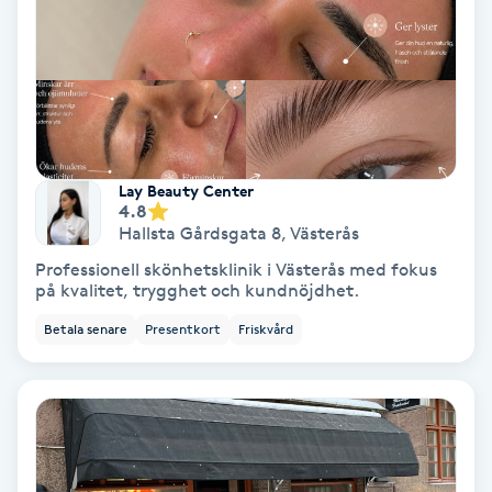
Svettbehandling
T
Tuina-massage
Taktil massage
Lay Beauty Center
4.8
Hallsta Gårdsgata 8
,
Västerås
Tandblekning
Professionell skönhetsklinik i Västerås med fokus
på kvalitet, trygghet och kundnöjdhet.
Tandläkare
Betala senare
Presentkort
Friskvård
Tatuering
Tatueringsborttagning