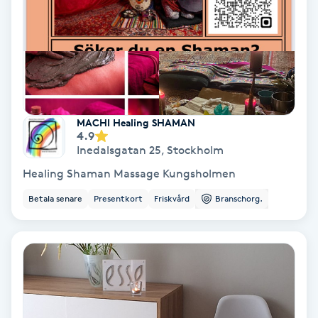
Koppningsmassage
Kosmetisk tatuering
Kostrådgivning
MACHI Healing SHAMAN
4.9
Kroppsinpackning
Inedalsgatan 25
,
Stockholm
Healing Shaman Massage Kungsholmen
Kroppspeeling
Betala senare
Presentkort
Friskvård
Branschorg.
Käkledsbehandling
Kärlbehandling
L