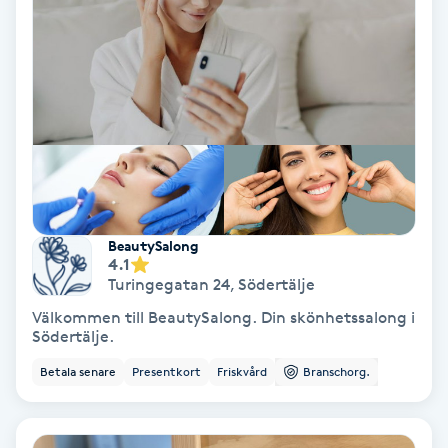
Tvätt & Fön
V
Vaccination
Vampyrbehandling
Vaxning
BeautySalong
Vaxning brasiliansk
4.1
Turingegatan 24
,
Södertälje
Veterinär
Välkommen till BeautySalong. Din skönhetssalong i
Södertälje.
Vibrationsmassage
Betala senare
Presentkort
Friskvård
Branschorg.
Vinyasa Yoga