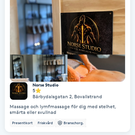
Volymfransar
Vårtor
Y
Yin Yoga
Yoga
Yoga Nidra
Norse Studio
5
Bärbydalsgatan 2
,
Bovallstrand
Yogamassage
Massage och lymfmassage för dig med stelhet,
Z
smärta eller svullnad
Presentkort
Friskvård
Branschorg.
Zonterapi