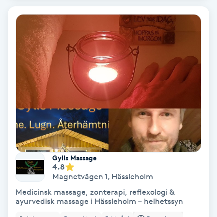
Bottenfärg
Brynformning
Brynfärgning
Brynplockning
Bröllopsuppsättning
C
Gylls Massage
4.8
Celluliter
Magnetvägen 1
,
Hässleholm
Medicinsk massage, zonterapi, reflexologi &
Coachning
ayurvedisk massage i Hässleholm – helhetssyn