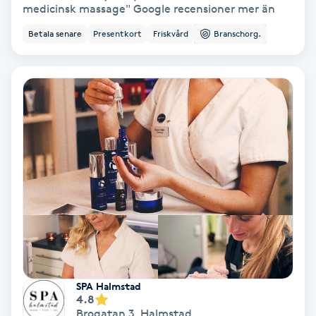
medicinsk massage" Google recensioner mer än
Osteopati
Betala senare
Presentkort
Friskvård
Branschorg.
P
Paraffinbehandling
Pedikyr
Pensionärklippning
Permanent
Permanent hårborttagning
Permanent ögonbrynsmakeup
SPA Halmstad
4.8
Personal shopper
Brogatan 3
,
Halmstad