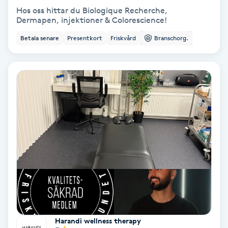
Hos oss hittar du Biologique Recherche,
Fotmassage
Dermapen, injektioner & Colorescience!
Betala senare
Presentkort
Friskvård
Branschorg.
Fotsvamp
Fotvård
Fransar
Fransborttagning
Fransfärgning
Fransförlängning
Fransförlängning Megavolym
Harandi wellness therapy