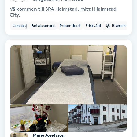
Välkommen till SPA Halmstad, mitt i Halmstad
Personlig tränare
City.
Kampanj
Betala senare
Presentkort
Friskvård
Branschorg.
Picolaser
Piercing
Pigmentbehandling
Pigmentfläckar
Plastikkirurgi
Powder brows
Power Yoga
Marie Josefsson