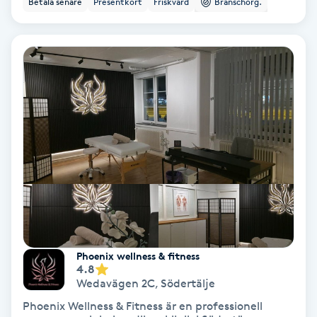
Betala senare
Presentkort
Friskvård
Branschorg.
Color correction
Cryoterapi
D
Damklippning
Dermapen
Diamantslipning
E
Enzympeeling
Phoenix wellness & fitness
4.8
Extensions
Wedavägen 2C
,
Södertälje
Phoenix Wellness & Fitness är en professionell