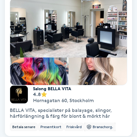
Ansiktsbehandling djuprengörande
B
Babylights
Balayage
Bambumassage
Barber
Salong BELLA VITA
4.8
Barnklippning
Hornsgatan 60
,
Stockholm
BELLA VITA, specialister på balayage, slingor,
BIAB
hårförlängning & färg för blont & mörkt hår
Betala senare
Presentkort
Friskvård
Branschorg.
Blowout