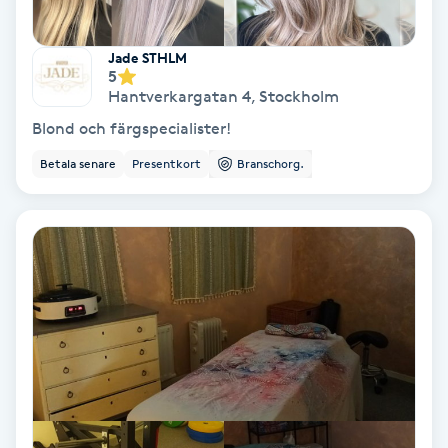
Gruppträning
Jade STHLM
5
Hantverkargatan 4
,
Stockholm
Gua Sha-massage
Blond och färgspecialister!
H
Betala senare
Presentkort
Branschorg.
Hatha Yoga
Headspa
Healing
Herrklippning
HIFU