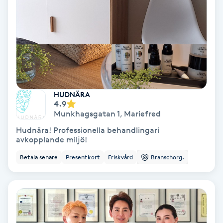
Laserbehandling
Lashlift Keratin
LED-ljusterapi
Liktornar
HUDNÄRA
4.9
LPG
Munkhagsgatan 1
,
Mariefred
Hudnära! Professionella behandlingari
avkopplande miljö!
LPG-behandling
Betala senare
Presentkort
Friskvård
Branschorg.
LPG-massage
Luggklippning