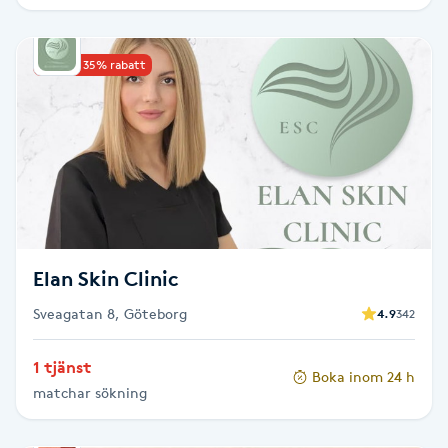
IPL hårborttagning
Upp till 35% rabatt
IR-massage
J
Japansk massage
K
K18
Elan Skin Clinic
Katun fransar
Sveagatan 8, Göteborg
4.9
342
Kemisk peeling
1 tjänst
Boka inom 24 h
matchar sökning
Keratinbehandling