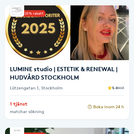
PRX-T33
Upp till 25% rabatt
Psoriasis
PT
R
Radiofrekvens
LUMINE studio | ESTETIK & RENEWAL |
HUDVÅRD STOCKHOLM
Rakning
Lützengatan 1, Stockholm
5.0
468
Reflexologi
1 tjänst
Boka inom 24 h
matchar sökning
Regndroppsmassage