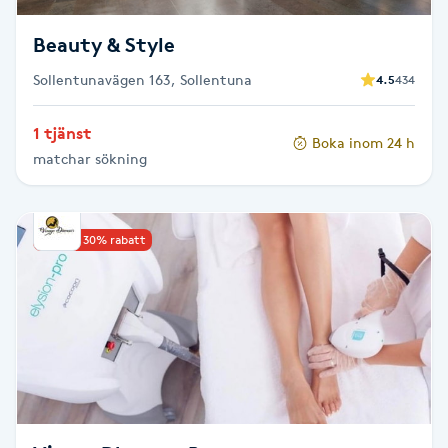
Beauty & Style
Nagelförlängning gelé
Sollentunavägen 163, Sollentuna
4.5
434
Nagelförlängning glasfiber
1 tjänst
Boka inom 24 h
Nagelförlängning silke
matchar sökning
Nagelförstärkning
Upp till 30% rabatt
Nagelklippning
Nagelsvamp
Nageltrång
Nagelvård