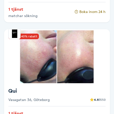
Hot Stone Massage
1 tjänst
Boka inom 24 h
matchar sökning
Hot yoga
Hudföryngring
Upp till 40% rabatt
Huduppstramning
Hudvård
Hyaluronsyra
Hyperhidros
Qui
Vasagatan 36, Göteborg
4.8
3550
Hypnos
1 tjänst