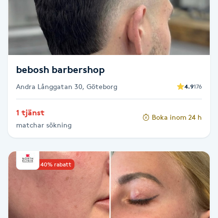
F
Face framing
Faceliftmassage
bebosh barbershop
Andra Långgatan 30, Göteborg
4.9
176
Fet hårbotten
1 tjänst
Boka inom 24 h
Fettreducering
matchar sökning
Fibromassage
Upp till 40% rabatt
Fillers
Fotmassage