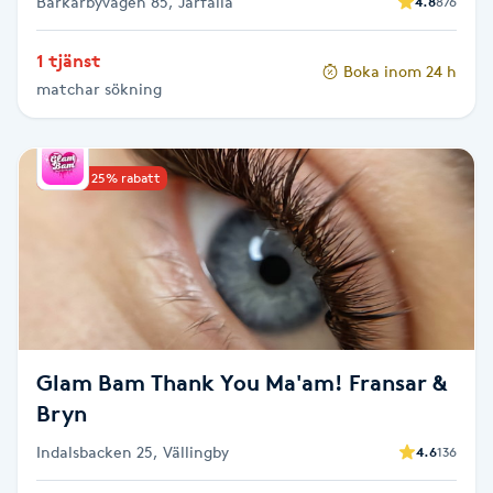
Barkarbyvägen 85, Järfälla
4.8
876
Olaplexbehandling
1 tjänst
Boka inom 24 h
Ombre
matchar sökning
Ombre brows
Upp till 25% rabatt
Ombre naglar
Optiker
Ortobionomi
Glam Bam Thank You Ma'am! Fransar &
Ortopedi
Bryn
Osteopati
Indalsbacken 25, Vällingby
4.6
136
P