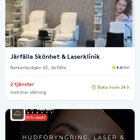
Senioryoga
Shiatsu
Singelfransar
Järfälla Skönhet & Laserklinik
Sjukgymnastik
Barkarbyvägen 65, Järfälla
4.6
1061
Skalpmassage
2 tjänster
Boka inom 24 h
matchar sökning
Skinbooster
Sklerosering
Upp till 25% rabatt
Skoinlägg