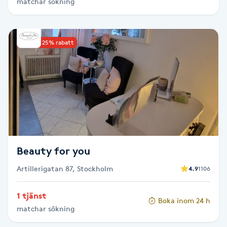
matchar sökning
Picolaser
Upp till 25% rabatt
Piercing
Pigmentbehandling
Pigmentfläckar
Plastikkirurgi
Beauty for you
Powder brows
Artillerigatan 87, Stockholm
4.9
1106
Power Yoga
1 tjänst
Boka inom 24 h
matchar sökning
PRP (Platelet Rich Plasma)