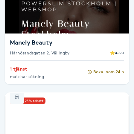
Skägg
Skäggfärgning
Manely Beauty
Skäggklippning
Härnösandsgatan 2, Vällingby
4.8
81
Skäggtrimmning
1 tjänst
Boka inom 24 h
Skönhet
matchar sökning
Slingor
Upp till 25% rabatt
Sockring
Spa