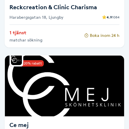
Reckcreation & Clinic Charisma
Toning
Harabergsgatan 18, Ljungby
4.9
1084
Torr hårbotten
1 tjänst
Boka inom 24 h
matchar sökning
Torrborstning
Triggerpunktsmassage
Upp till 20% rabatt
Trådning
Träning
Tvätt & Fön
V
Ce mej