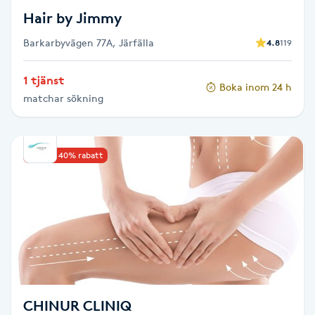
Föning
Hair by Jimmy
G
Barkarbyvägen 77A, Järfälla
4.8
119
Gel naglar
1 tjänst
Boka inom 24 h
matchar sökning
Gelenaglar
Gellack
Upp till 40% rabatt
Gellack med förstärkning
Gravidmassage
Gravidyoga
CHINUR CLINIQ
Gruppträning