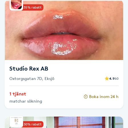
Kinesiologi
Upp till 35% rabatt
Kinesisk medicin
Kiropraktik
Klangmassage
Studio Rex AB
Klippning
Oxtorgsgatan 7D, Eksjö
4.9
60
Klippning & Slingor
1 tjänst
Boka inom 24 h
matchar sökning
Klippning ungdom
Koppningsmassage
Upp till 30% rabatt