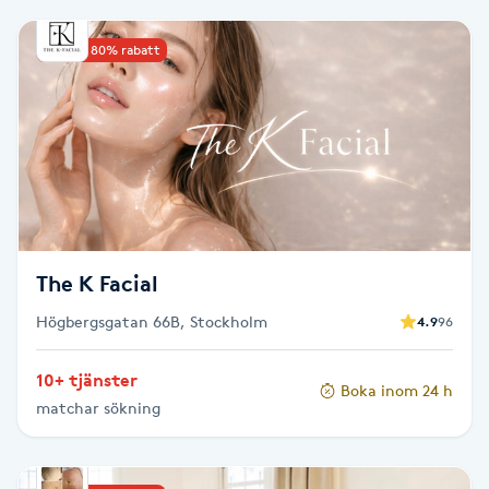
Babylights
Upp till 80% rabatt
Balayage
Bambumassage
Barber
The K Facial
Barnklippning
Högbergsgatan 66B, Stockholm
4.9
96
BIAB
10+ tjänster
Boka inom 24 h
Blowout
matchar sökning
Bottenfärg