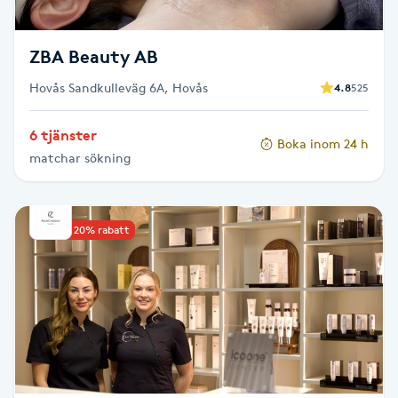
T
Tuina-massage
ZBA Beauty AB
Hovås Sandkulleväg 6A, Hovås
4.8
525
Taktil massage
6 tjänster
Boka inom 24 h
Tandblekning
matchar sökning
Tandläkare
Upp till 20% rabatt
Tatuering
Tatueringsborttagning
Terapi
Thaimassage