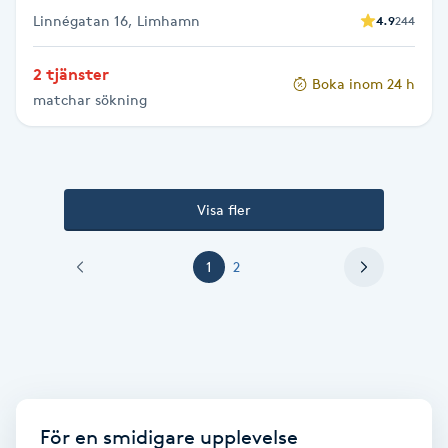
Vaccination
Linnégatan 16, Limhamn
4.9
244
2 tjänster
Vampyrbehandling
Boka inom 24 h
matchar sökning
Vaxning
Vaxning brasiliansk
Visa fler
Veterinär
1
2
Vibrationsmassage
Vinyasa Yoga
Volymfransar
För en smidigare upplevelse