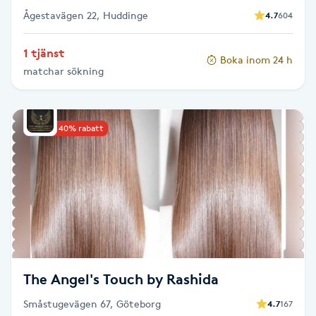
Ågestavägen 22, Huddinge
4.7
604
Gua Sha-massage
1 tjänst
H
Boka inom 24 h
matchar sökning
Hatha Yoga
Headspa
Upp till 40% rabatt
Healing
Herrklippning
HIFU
The Angel's Touch by Rashida
Hollywood Peel
Småstugevägen 67, Göteborg
4.7
167