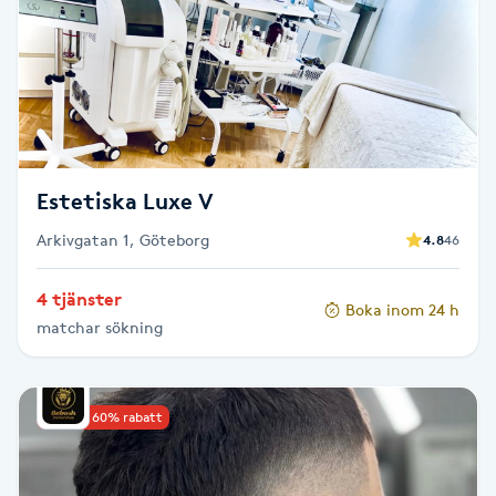
Cryoterapi
D
Damklippning
Dermapen
Estetiska Luxe V
Diamantslipning
Arkivgatan 1, Göteborg
4.8
46
E
4 tjänster
Enzympeeling
Boka inom 24 h
matchar sökning
Extensions
Upp till 60% rabatt
Extensions borttagning
Eyeliner-tatuering