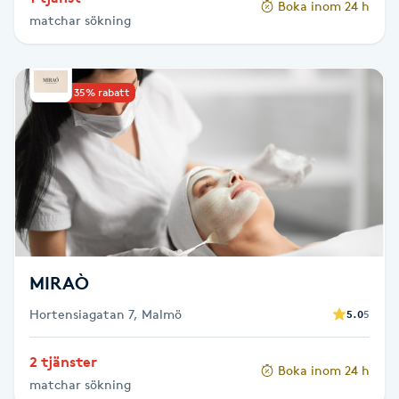
Boka inom 24 h
Hårborttagning
matchar sökning
Hårbottenbehandling
Upp till 35% rabatt
Hårförlängning
Hårvård
Hälsa
Hälsprickor
MIRAÒ
I
Hortensiagatan 7, Malmö
5.0
5
Idrottsmassage
2 tjänster
Boka inom 24 h
IPL
matchar sökning