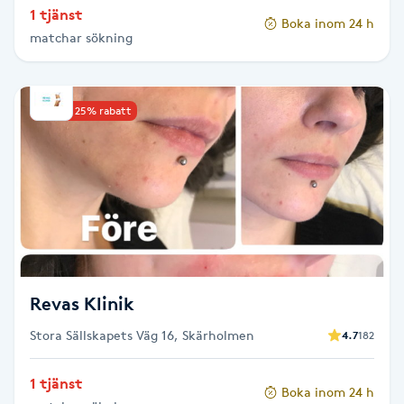
1 tjänst
Boka inom 24 h
Paraffinbehandling
matchar sökning
Pedikyr
Upp till 25% rabatt
Pensionärklippning
Permanent
Permanent hårborttagning
Permanent ögonbrynsmakeup
Revas Klinik
Personal shopper
Stora Sällskapets Väg 16, Skärholmen
4.7
182
1 tjänst
Personlig tränare
Boka inom 24 h