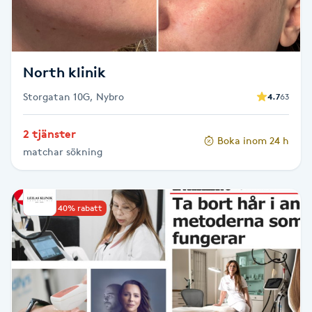
Fotsvamp
Fotvård
North klinik
Fransar
Storgatan 10G, Nybro
4.7
63
Fransborttagning
2 tjänster
Boka inom 24 h
matchar sökning
Fransfärgning
Fransförlängning
Upp till 40% rabatt
Fransförlängning Megavolym
Fransförlängning Volym