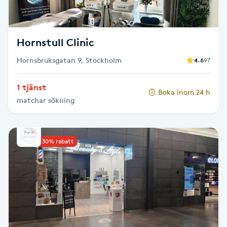
Megavolymfransar
Melasma
Hornstull Clinic
Hornsbruksgatan 9, Stockholm
4.6
97
Mesoterapi
1 tjänst
Boka inom 24 h
MicroPen
matchar sökning
Microshading
Upp till 30% rabatt
Mixfransar
N
Nagelförlängning
Nagelförlängning akryl