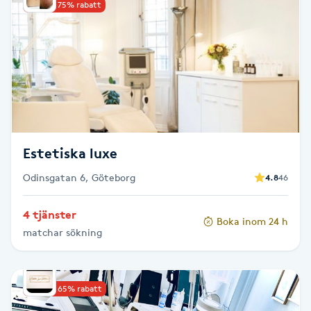
Upp till 75% rabatt
Brynformning
Brynfärgning
Brynplockning
Bröllopsuppsättning
Estetiska luxe
C
Odinsgatan 6, Göteborg
4.8
46
Celluliter
4 tjänster
Boka inom 24 h
matchar sökning
Coachning
Color correction
Upp till 65% rabatt