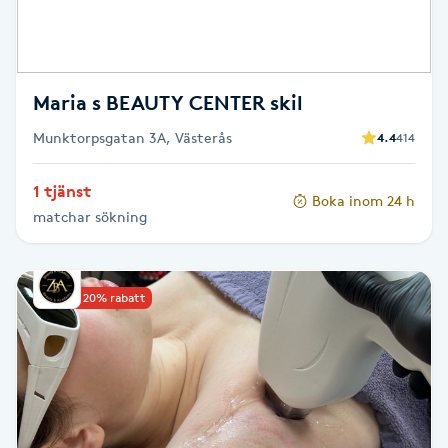
Spa manikyr & pedikyr
Spa-manikyr
Maria s BEAUTY CENTER skil
Munktorpsgatan 3A, Västerås
Spa-pedikyr
4.4
414
1 tjänst
Spraytan
Boka inom 24 h
matchar sökning
Stylist
Upp till 20% rabatt
Sugaring
Svensk massage
Svettbehandling