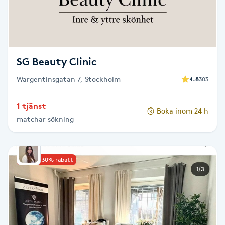
M
Makeup
SG Beauty Clinic
Manikyr & Pedikyr
Wargentinsgatan 7, Stockholm
4.8
303
Massage
1 tjänst
Boka inom 24 h
matchar sökning
Medial vägledning
Medicinsk massage
Upp till 30% rabatt
Meditation
Medium