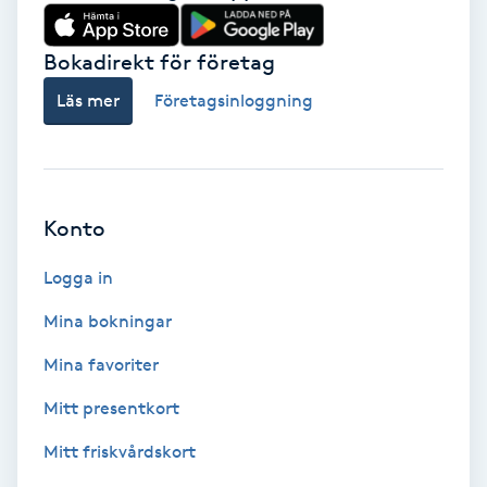
Vårtor
Y
Bokadirekt för företag
Läs mer
Företagsinloggning
Yin Yoga
Yoga
Konto
Yoga Nidra
Logga in
Yogamassage
Mina bokningar
Z
Mina favoriter
Zonterapi
Mitt presentkort
Zumba
Mitt friskvårdskort
Ö