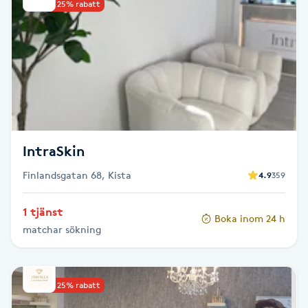
Reiki
Upp till 25% rabatt
Reikihealing
Reiki massage
Restorative Yoga
IntraSkin
Rosacea
Finlandsgatan 68, Kista
4.9
359
Rosenmetoden
1 tjänst
Boka inom 24 h
matchar sökning
Ryggmassage
S
Upp till 25% rabatt
Samtalsterapi