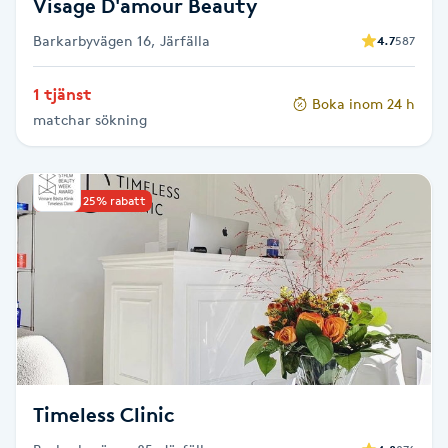
Visage D'amour Beauty
Barkarbyvägen 16, Järfälla
4.7
587
Naglar borttagning
1 tjänst
Naglar reparation
Boka inom 24 h
matchar sökning
Naprapati
Upp till 25% rabatt
Navelpiercing
NBE-massage
Ny frisyr
O
Olaplex
Timeless Clinic