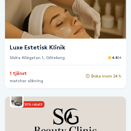
LED-ljusterapi
Liktornar
Luxe Estetisk Klinik
LPG
Södra Allégatan 1, Göteborg
4.8
24
LPG-behandling
1 tjänst
Boka inom 24 h
LPG-massage
matchar sökning
Luggklippning
Upp till 30% rabatt
Lymfmassage
Läpptatuering