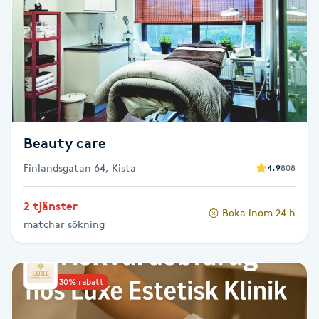
Kosmetisk tatuering
Kostrådgivning
Kroppsinpackning
Kroppspeeling
Beauty care
Finlandsgatan 64, Kista
4.9
808
Käkledsbehandling
2 tjänster
Boka inom 24 h
Kärlbehandling
matchar sökning
L
Laserbehandling
Upp till 30% rabatt
Lashlift Keratin