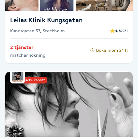
Fransk manikyr
Leilas Klinik Kungsgatan
Fransrengöring
Kungsgatan 37, Stockholm
4.8
2231
Frekvensterapi
2 tjänster
Boka inom 24 h
matchar sökning
Friskvård
Friskvårdsmassage
Upp till 40% rabatt
Frisör
Funktionsanalys
Färgning