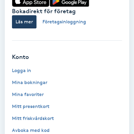
Bokadirekt för företag
Babylights
Läs mer
Företagsinloggning
Balayage
Bambumassage
Konto
Barber
Logga in
Barnklippning
Mina bokningar
BIAB
Mina favoriter
Mitt presentkort
Blowout
Mitt friskvårdskort
Bottenfärg
Avboka med kod