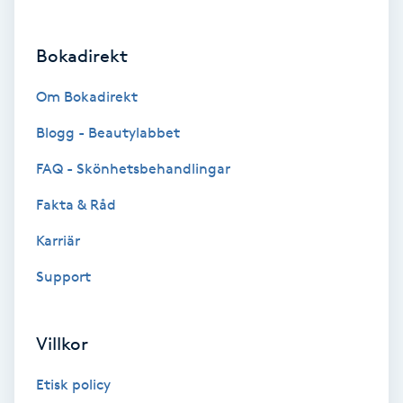
Brynformning
Bokadirekt
Brynfärgning
Om Bokadirekt
Brynplockning
Blogg - Beautylabbet
FAQ - Skönhetsbehandlingar
Bröllopsuppsättning
Fakta & Råd
C
Karriär
Celluliter
Support
Coachning
Villkor
Color correction
Etisk policy