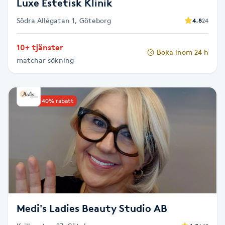
Luxe Estetisk Klinik
Södra Allégatan 1, Göteborg
4.8
24
Naglar borttagning
10+ tjänster
Naglar reparation
Boka inom 24 h
matchar sökning
Naprapati
Upp till 40% rabatt
Navelpiercing
NBE-massage
Ny frisyr
O
Olaplex
Medi's Ladies Beauty Studio AB