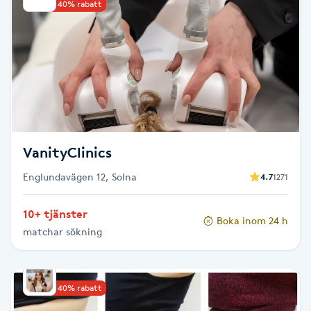
Reiki
Upp till 40% rabatt
Reikihealing
Reiki massage
Restorative Yoga
VanityClinics
Rosacea
Englundavägen 12, Solna
4.7
1271
Rosenmetoden
10+ tjänster
Boka inom 24 h
matchar sökning
Ryggmassage
S
Upp till 40% rabatt
Samtalsterapi