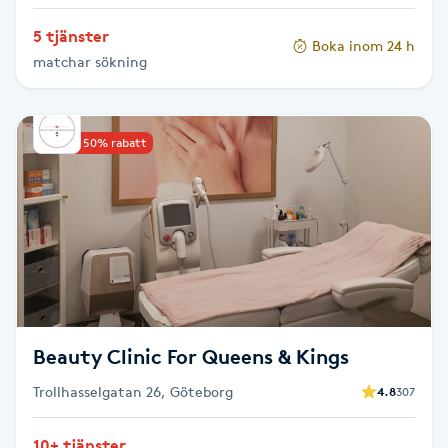
Hot Stone Massage
5 tjänster
Boka inom 24 h
matchar sökning
Hot yoga
Hudföryngring
Upp till 50% rabatt
Huduppstramning
Hudvård
Hyaluronsyra
Hyperhidros
Beauty Clinic For Queens & Kings
Trollhasselgatan 26, Göteborg
4.8
307
Hypnos
10+ tjänster