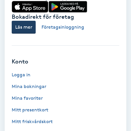
Vårtor
Y
Bokadirekt för företag
Läs mer
Företagsinloggning
Yin Yoga
Yoga
Konto
Yoga Nidra
Logga in
Yogamassage
Mina bokningar
Z
Mina favoriter
Zonterapi
Mitt presentkort
Zumba
Mitt friskvårdskort
Ö