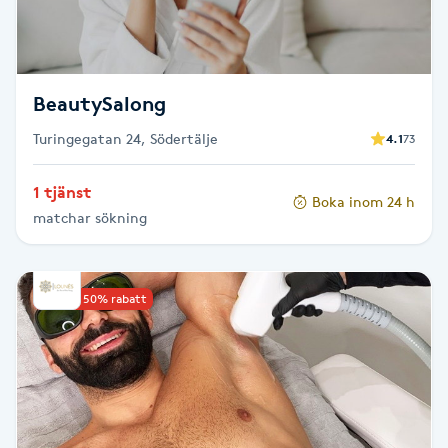
Fotsvamp
Fotvård
BeautySalong
Fransar
Turingegatan 24, Södertälje
4.1
73
Fransborttagning
1 tjänst
Boka inom 24 h
matchar sökning
Fransfärgning
Fransförlängning
Upp till 50% rabatt
Fransförlängning Megavolym
Fransförlängning Volym