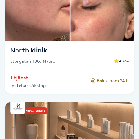
LED-ljusterapi
Liktornar
North klinik
LPG
Storgatan 10G, Nybro
4.7
64
LPG-behandling
1 tjänst
Boka inom 24 h
LPG-massage
matchar sökning
Luggklippning
Upp till 40% rabatt
Lymfmassage
Läpptatuering