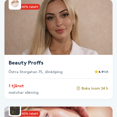
Kinesiologi
Upp till 40% rabatt
Kinesisk medicin
Kiropraktik
Klangmassage
Beauty Proffs
Klippning
Östra Storgatan 75, Jönköping
4.9
108
Klippning & Slingor
1 tjänst
Boka inom 24 h
matchar sökning
Klippning ungdom
Koppningsmassage
Upp till 40% rabatt