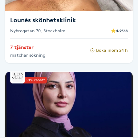
Fransk manikyr
Lounès skönhetsklinik
Fransrengöring
Nybrogatan 70, Stockholm
4.9
368
Frekvensterapi
7 tjänster
Boka inom 24 h
matchar sökning
Friskvård
Friskvårdsmassage
Upp till 50% rabatt
Frisör
Funktionsanalys
Färgning