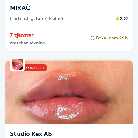
MIRAÒ
Toning
Hortensiagatan 7, Malmö
5.0
5
Torr hårbotten
7 tjänster
Boka inom 24 h
matchar sökning
Torrborstning
Triggerpunktsmassage
Upp till 35% rabatt
Trådning
Träning
Tvätt & Fön
V
Studio Rex AB