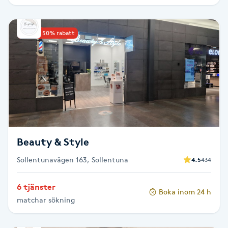
IPL hårborttagning
Upp till 50% rabatt
IR-massage
J
Japansk massage
K
K18
Beauty & Style
Katun fransar
Sollentunavägen 163, Sollentuna
4.5
434
Kemisk peeling
6 tjänster
Boka inom 24 h
matchar sökning
Keratinbehandling