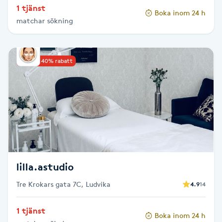
1 tjänst
Boka inom 24 h
Paraffinbehandling
matchar sökning
Pedikyr
Upp till 40% rabatt
Pensionärklippning
Permanent
Permanent hårborttagning
Permanent ögonbrynsmakeup
lilla.astudio
Personal shopper
Tre Krokars gata 7C, Ludvika
4.9
14
1 tjänst
Personlig tränare
Boka inom 24 h