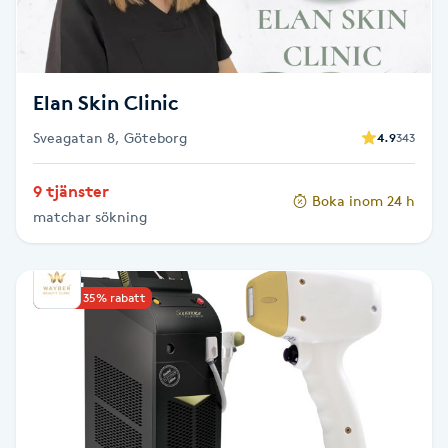
Spa manikyr & pedikyr
Spa-manikyr
Elan Skin Clinic
Sveagatan 8, Göteborg
Spa-pedikyr
4.9
343
9 tjänster
Spraytan
Boka inom 24 h
matchar sökning
Stylist
Upp till 35% rabatt
Sugaring
Svensk massage
Svettbehandling