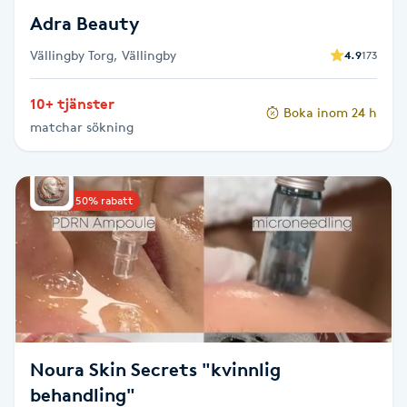
Föning
Adra Beauty
G
Vällingby Torg, Vällingby
4.9
173
Gel naglar
10+ tjänster
Boka inom 24 h
matchar sökning
Gelenaglar
Gellack
Upp till 50% rabatt
Gellack med förstärkning
Gravidmassage
Gravidyoga
Noura Skin Secrets "kvinnlig
behandling"
Gruppträning