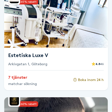
Upp till 65% rabatt
Brynformning
Brynfärgning
Brynplockning
Bröllopsuppsättning
Estetiska Luxe V
C
Arkivgatan 1, Göteborg
4.8
46
Celluliter
7 tjänster
Boka inom 24 h
matchar sökning
Coachning
Color correction
Upp till 60% rabatt