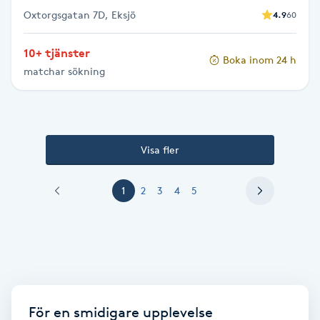
Vaccination
Oxtorgsgatan 7D, Eksjö
4.9
60
10+ tjänster
Vampyrbehandling
Boka inom 24 h
matchar sökning
Vaxning
Vaxning brasiliansk
Visa fler
Veterinär
1
2
3
4
5
Vibrationsmassage
Vinyasa Yoga
Volymfransar
För en smidigare upplevelse