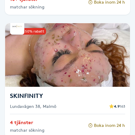
Boka inom 24 h
Hårborttagning
matchar sökning
Hårbottenbehandling
Upp till 50% rabatt
Hårförlängning
Hårvård
Hälsa
Hälsprickor
SKINFINITY
I
Lundavägen 38, Malmö
4.9
163
Idrottsmassage
4 tjänster
Boka inom 24 h
IPL
matchar sökning