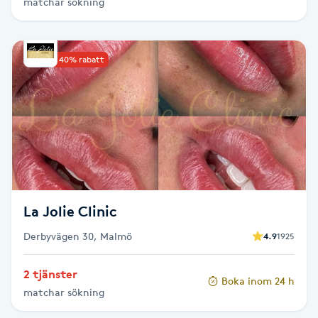
matchar sökning
Picolaser
Upp till 40% rabatt
Piercing
Pigmentbehandling
Pigmentfläckar
Plastikkirurgi
La Jolie Clinic
Powder brows
Derbyvägen 30, Malmö
4.9
1925
Power Yoga
2 tjänster
Boka inom 24 h
matchar sökning
PRP (Platelet Rich Plasma)