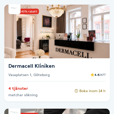
PRX-T33
Upp till 40% rabatt
Psoriasis
PT
R
Radiofrekvens
Dermacell Kliniken
Rakning
Vasaplatsen 1, Göteborg
4.8
2477
Reflexologi
4 tjänster
Boka inom 24 h
matchar sökning
Regndroppsmassage