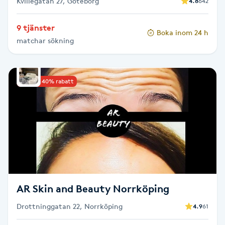
Kvillegatan 27, Göteborg
4.8
642
Olaplexbehandling
9 tjänster
Boka inom 24 h
Ombre
matchar sökning
Ombre brows
Upp till 40% rabatt
Ombre naglar
Optiker
Ortobionomi
Ortopedi
AR Skin and Beauty Norrköping
Osteopati
Drottninggatan 22, Norrköping
4.9
61
P