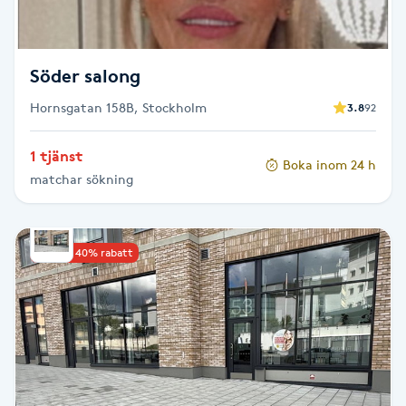
Megavolymfransar
Melasma
Söder salong
Hornsgatan 158B, Stockholm
3.8
92
Mesoterapi
1 tjänst
Boka inom 24 h
MicroPen
matchar sökning
Microshading
Upp till 40% rabatt
Mixfransar
N
Nagelförlängning
Nagelförlängning akryl