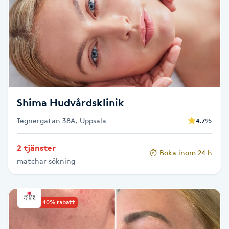
Kosmetisk tatuering
Kostrådgivning
Kroppsinpackning
Kroppspeeling
Shima Hudvårdsklinik
Tegnergatan 38A, Uppsala
4.7
95
Käkledsbehandling
2 tjänster
Boka inom 24 h
Kärlbehandling
matchar sökning
L
Laserbehandling
Upp till 40% rabatt
Lashlift Keratin