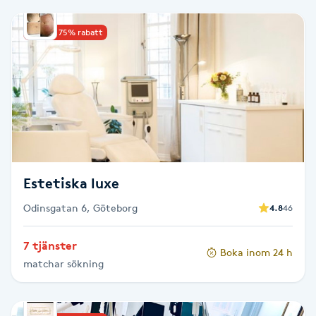
Babylights
Upp till 75% rabatt
Balayage
Bambumassage
Barber
Estetiska luxe
Barnklippning
Odinsgatan 6, Göteborg
4.8
46
BIAB
7 tjänster
Boka inom 24 h
Blowout
matchar sökning
Bottenfärg