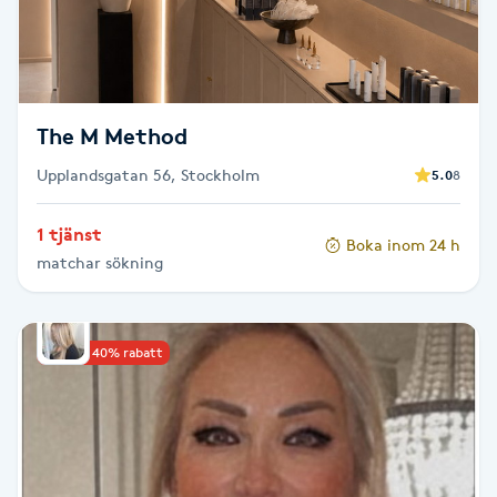
M
Makeup
The M Method
Manikyr & Pedikyr
Upplandsgatan 56, Stockholm
5.0
8
Massage
1 tjänst
Boka inom 24 h
matchar sökning
Medial vägledning
Medicinsk massage
Upp till 40% rabatt
Meditation
Medium