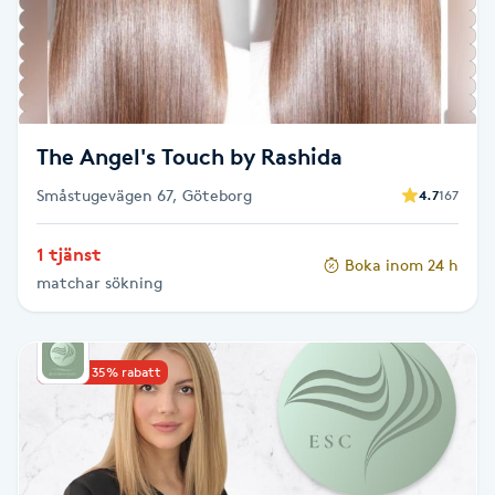
Skägg
Skäggfärgning
The Angel's Touch by Rashida
Skäggklippning
Småstugevägen 67, Göteborg
4.7
167
Skäggtrimmning
1 tjänst
Boka inom 24 h
Skönhet
matchar sökning
Slingor
Upp till 35% rabatt
Sockring
Spa