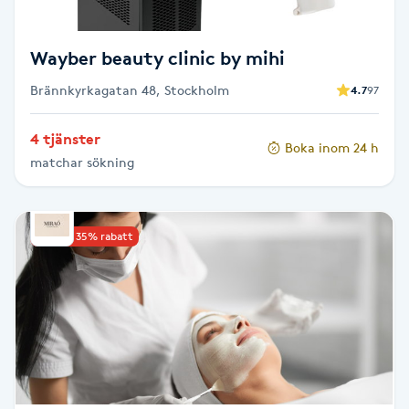
T
Tuina-massage
Wayber beauty clinic by mihi
Brännkyrkagatan 48, Stockholm
4.7
97
Taktil massage
4 tjänster
Boka inom 24 h
Tandblekning
matchar sökning
Tandläkare
Upp till 35% rabatt
Tatuering
Tatueringsborttagning
Terapi
Thaimassage