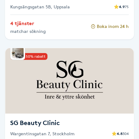
Kungsängsgatan 5B, Uppsala
4.9
75
Gua Sha-massage
4 tjänster
H
Boka inom 24 h
matchar sökning
Hatha Yoga
Headspa
Upp till 50% rabatt
Healing
Herrklippning
HIFU
SG Beauty Clinic
Hollywood Peel
Wargentinsgatan 7, Stockholm
4.8
304