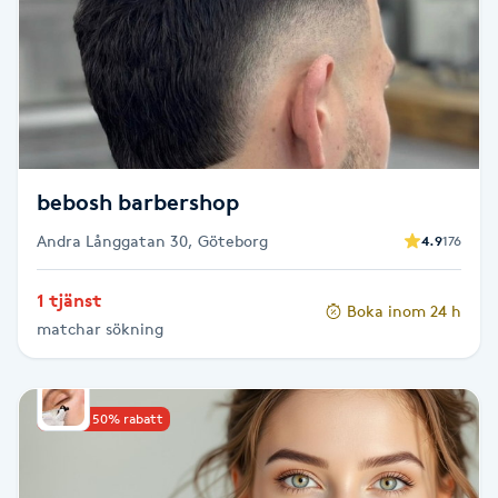
Cryoterapi
D
Damklippning
Dermapen
bebosh barbershop
Diamantslipning
Andra Långgatan 30, Göteborg
4.9
176
E
1 tjänst
Enzympeeling
Boka inom 24 h
matchar sökning
Extensions
Upp till 50% rabatt
Extensions borttagning
Eyeliner-tatuering