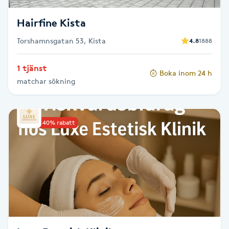
Hairfine Kista
Nagelförlängning gelé
Torshamnsgatan 53, Kista
4.8
1888
Nagelförlängning glasfiber
1 tjänst
Boka inom 24 h
Nagelförlängning silke
matchar sökning
Nagelförstärkning
Upp till 40% rabatt
Nagelklippning
Nagelsvamp
Nageltrång
Nagelvård