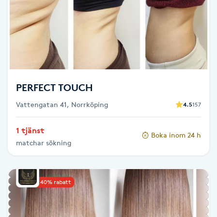
Senioryoga
Shiatsu
Singelfransar
PERFECT TOUCH
Sjukgymnastik
Vattengatan 41, Norrköping
4.5
157
Skalpmassage
1 tjänst
Boka inom 24 h
matchar sökning
Skinbooster
Sklerosering
Upp till 40% rabatt
Skoinlägg