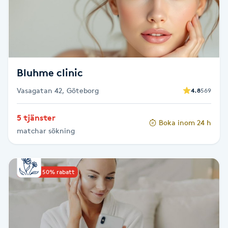
F
Face framing
Faceliftmassage
Bluhme clinic
Vasagatan 42, Göteborg
4.8
569
Fet hårbotten
5 tjänster
Boka inom 24 h
Fettreducering
matchar sökning
Fibromassage
Upp till 50% rabatt
Fillers
Fotmassage