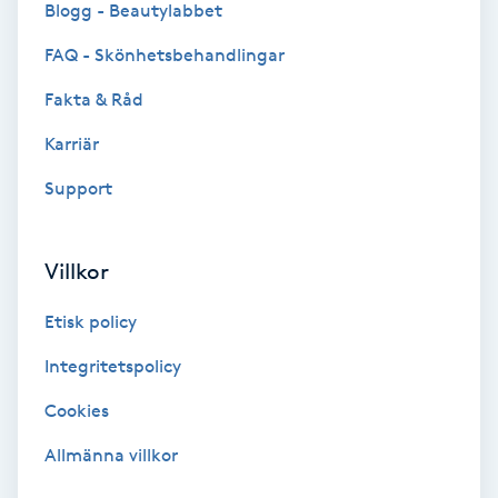
Blogg - Beautylabbet
Bottenfärg
FAQ - Skönhetsbehandlingar
Fakta & Råd
Brynformning
Karriär
Brynfärgning
Support
Brynplockning
Villkor
Bröllopsuppsättning
Etisk policy
C
Integritetspolicy
Celluliter
Cookies
Coachning
Allmänna villkor