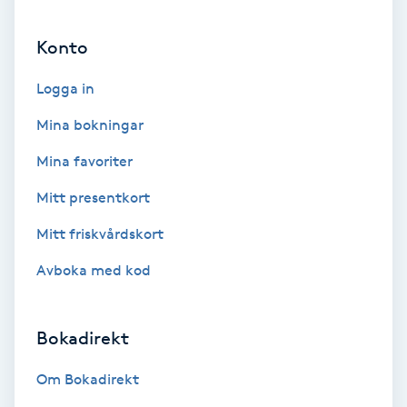
Ansiktsbehandling djuprengörande
Konto
B
Logga in
Babylights
Mina bokningar
Balayage
Mina favoriter
Bambumassage
Mitt presentkort
Mitt friskvårdskort
Barber
Avboka med kod
Barnklippning
Bokadirekt
BIAB
Om Bokadirekt
Blowout