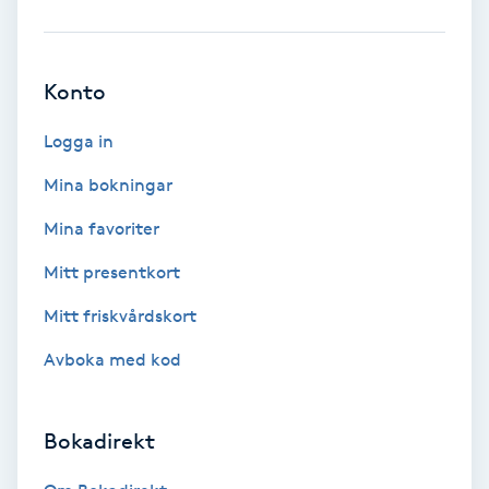
Ansiktsbehandling djuprengörande
B
Konto
Babylights
Logga in
Balayage
Mina bokningar
Mina favoriter
Bambumassage
Mitt presentkort
Barber
Mitt friskvårdskort
Barnklippning
Avboka med kod
BIAB
Bokadirekt
Blowout