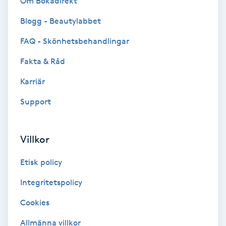
Om Bokadirekt
Blogg - Beautylabbet
Bottenfärg
FAQ - Skönhetsbehandlingar
Brynformning
Fakta & Råd
Brynfärgning
Karriär
Support
Brynplockning
Bröllopsuppsättning
Villkor
C
Etisk policy
Celluliter
Integritetspolicy
Cookies
Coachning
Allmänna villkor