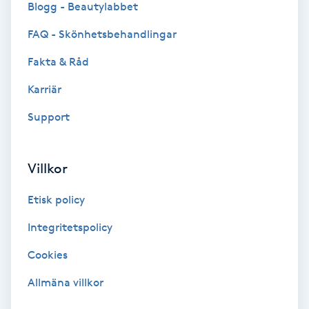
Blogg - Beautylabbet
Bottenfärg
FAQ - Skönhetsbehandlingar
Fakta & Råd
Brynformning
Karriär
Brynfärgning
Support
Brynplockning
Villkor
Bröllopsuppsättning
Etisk policy
C
Integritetspolicy
Celluliter
Cookies
Coachning
Allmäna villkor