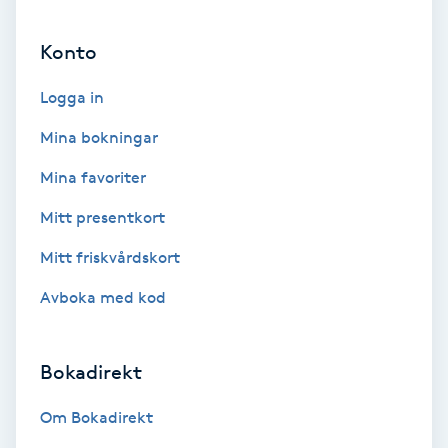
Ansiktsbehandling djuprengörande
Konto
B
Logga in
Babylights
Mina bokningar
Balayage
Mina favoriter
Bambumassage
Mitt presentkort
Mitt friskvårdskort
Barber
Avboka med kod
Barnklippning
Bokadirekt
BIAB
Om Bokadirekt
Blowout