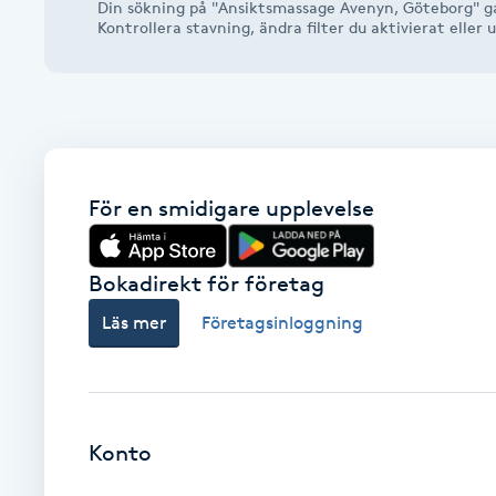
Din sökning på "Ansiktsmassage Avenyn, Göteborg" ga
Alternativmedicin
Kontrollera stavning, ändra filter du aktivierat elle
Andningsmassage
Ansiktslyft utan kirurgi
För en smidigare upplevelse
Aromamassage
Ashtanga Yoga
Bokadirekt för företag
Läs mer
Företagsinloggning
Ayurveda
Ayurvedisk Massage
Konto
Ansiktsbehandling djuprengörande
B