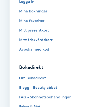
Logga in
Babylights
Mina bokningar
Mina favoriter
Balayage
Mitt presentkort
Bambumassage
Mitt friskvårdskort
Avboka med kod
Barber
Barnklippning
Bokadirekt
BIAB
Om Bokadirekt
Blogg - Beautylabbet
Blowout
FAQ - Skönhetsbehandlingar
Bottenfärg
Fakta & Råd