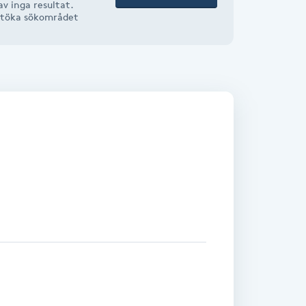
v inga resultat.
r utöka sökområdet