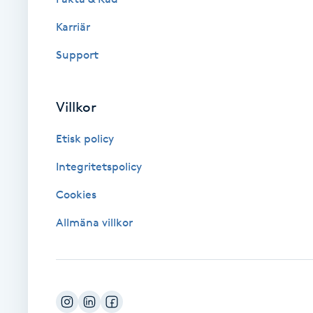
Karriär
Brynformning
Support
Brynfärgning
Villkor
Brynplockning
Etisk policy
Bröllopsuppsättning
Integritetspolicy
C
Cookies
Celluliter
Allmäna villkor
Coachning
Color correction