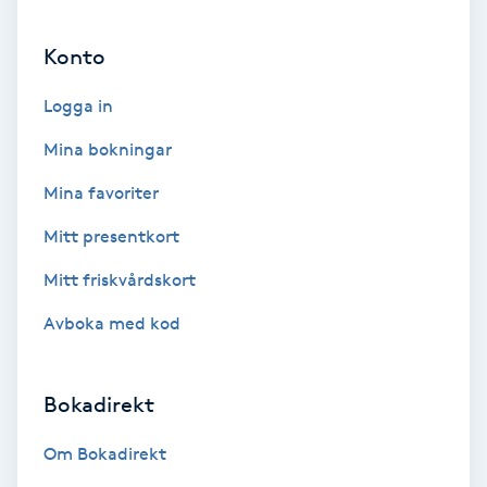
Ansiktsbehandling djuprengörande
Konto
B
Logga in
Babylights
Mina bokningar
Balayage
Mina favoriter
Bambumassage
Mitt presentkort
Mitt friskvårdskort
Barber
Avboka med kod
Barnklippning
Bokadirekt
BIAB
Om Bokadirekt
Blowout