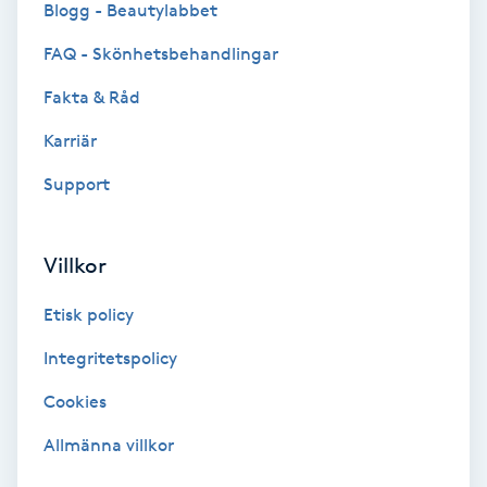
Blogg - Beautylabbet
Bottenfärg
FAQ - Skönhetsbehandlingar
Fakta & Råd
Brynformning
Karriär
Brynfärgning
Support
Brynplockning
Villkor
Bröllopsuppsättning
Etisk policy
C
Integritetspolicy
Celluliter
Cookies
Coachning
Allmänna villkor