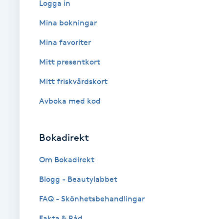
Logga in
Babylights
Mina bokningar
Mina favoriter
Balayage
Mitt presentkort
Bambumassage
Mitt friskvårdskort
Avboka med kod
Barber
Barnklippning
Bokadirekt
BIAB
Om Bokadirekt
Blogg - Beautylabbet
Blowout
FAQ - Skönhetsbehandlingar
Bottenfärg
Fakta & Råd