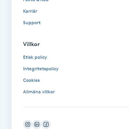
Karriär
Brynformning
Support
Brynfärgning
Villkor
Brynplockning
Etisk policy
Bröllopsuppsättning
Integritetspolicy
C
Cookies
Celluliter
Allmäna villkor
Coachning
Color correction