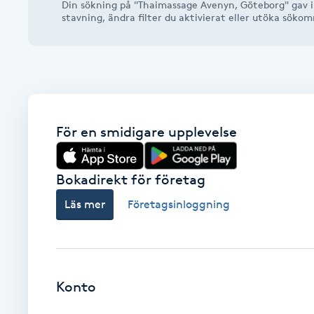
Din sökning på "Thaimassage Avenyn, Göteborg" gav in
Alternativmedicin
stavning, ändra filter du aktivierat eller utöka söko
Andningsmassage
Ansiktslyft utan kirurgi
För en smidigare upplevelse
Aromamassage
Ashtanga Yoga
Bokadirekt för företag
Läs mer
Företagsinloggning
Ayurveda
Ayurvedisk Massage
Konto
Ansiktsbehandling djuprengörande
B