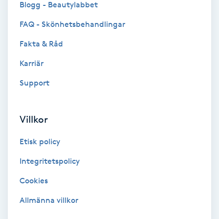
Blogg - Beautylabbet
Bottenfärg
FAQ - Skönhetsbehandlingar
Fakta & Råd
Brynformning
Karriär
Brynfärgning
Support
Brynplockning
Villkor
Bröllopsuppsättning
Etisk policy
C
Integritetspolicy
Celluliter
Cookies
Coachning
Allmänna villkor