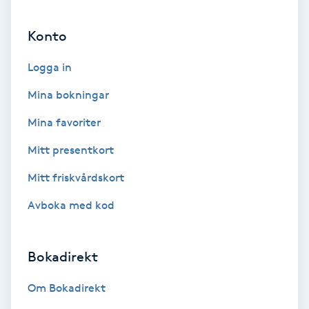
Ansiktsbehandling djuprengörande
Konto
B
Logga in
Babylights
Mina bokningar
Balayage
Mina favoriter
Bambumassage
Mitt presentkort
Mitt friskvårdskort
Barber
Avboka med kod
Barnklippning
Bokadirekt
BIAB
Om Bokadirekt
Blowout