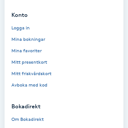
Ansiktsbehandling djuprengörande
Konto
B
Logga in
Babylights
Mina bokningar
Balayage
Mina favoriter
Bambumassage
Mitt presentkort
Mitt friskvårdskort
Barber
Avboka med kod
Barnklippning
Bokadirekt
BIAB
Om Bokadirekt
Blowout