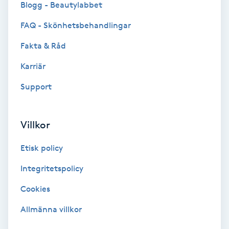
Blogg - Beautylabbet
Bottenfärg
FAQ - Skönhetsbehandlingar
Fakta & Råd
Brynformning
Karriär
Brynfärgning
Support
Brynplockning
Villkor
Bröllopsuppsättning
Etisk policy
C
Integritetspolicy
Celluliter
Cookies
Coachning
Allmänna villkor