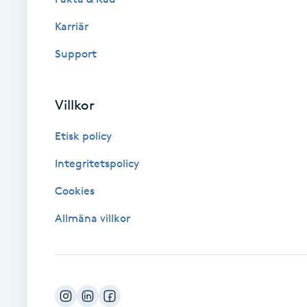
Karriär
Brynformning
Support
Brynfärgning
Villkor
Brynplockning
Etisk policy
Bröllopsuppsättning
Integritetspolicy
C
Cookies
Celluliter
Allmäna villkor
Coachning
Color correction