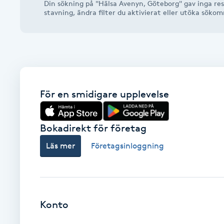
Din sökning på "Hälsa Avenyn, Göteborg" gav inga res
Alternativmedicin
stavning, ändra filter du aktivierat eller utöka söko
Andningsmassage
Ansiktslyft utan kirurgi
För en smidigare upplevelse
Aromamassage
Ashtanga Yoga
Bokadirekt för företag
Läs mer
Företagsinloggning
Ayurveda
Ayurvedisk Massage
Konto
Ansiktsbehandling djuprengörande
B