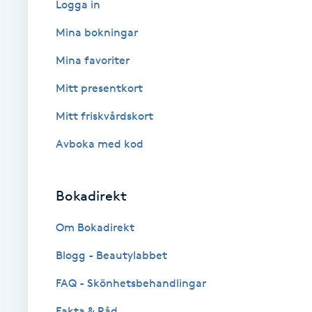
Logga in
Babylights
Mina bokningar
Mina favoriter
Balayage
Mitt presentkort
Bambumassage
Mitt friskvårdskort
Avboka med kod
Barber
Barnklippning
Bokadirekt
BIAB
Om Bokadirekt
Blogg - Beautylabbet
Blowout
FAQ - Skönhetsbehandlingar
Bottenfärg
Fakta & Råd