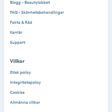
Blogg - Beautylabbet
Bottenfärg
FAQ - Skönhetsbehandlingar
Fakta & Råd
Brynformning
Karriär
Brynfärgning
Support
Brynplockning
Villkor
Bröllopsuppsättning
Etisk policy
C
Integritetspolicy
Celluliter
Cookies
Coachning
Allmänna villkor