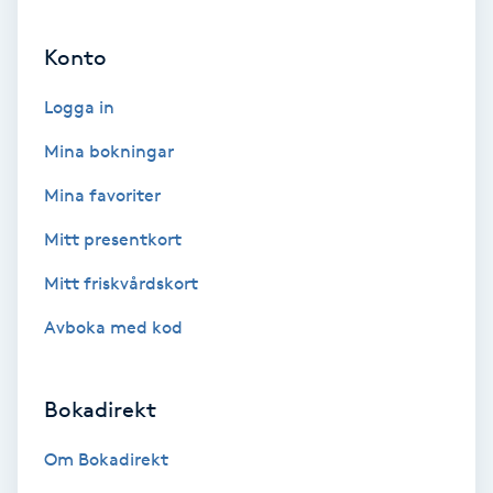
Ansiktsbehandling djuprengörande
Konto
B
Logga in
Babylights
Mina bokningar
Balayage
Mina favoriter
Bambumassage
Mitt presentkort
Mitt friskvårdskort
Barber
Avboka med kod
Barnklippning
Bokadirekt
BIAB
Om Bokadirekt
Blowout