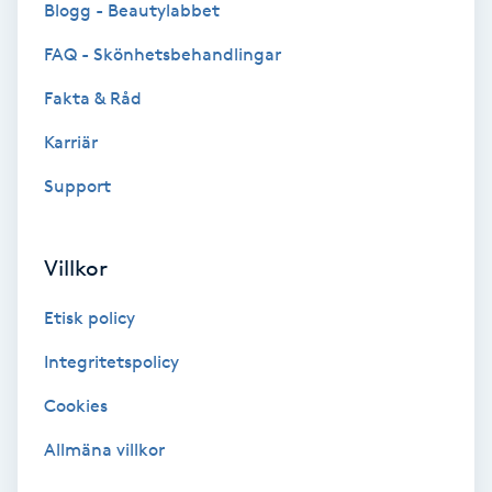
Blogg - Beautylabbet
Bottenfärg
FAQ - Skönhetsbehandlingar
Fakta & Råd
Brynformning
Karriär
Brynfärgning
Support
Brynplockning
Villkor
Bröllopsuppsättning
Etisk policy
C
Integritetspolicy
Celluliter
Cookies
Coachning
Allmäna villkor