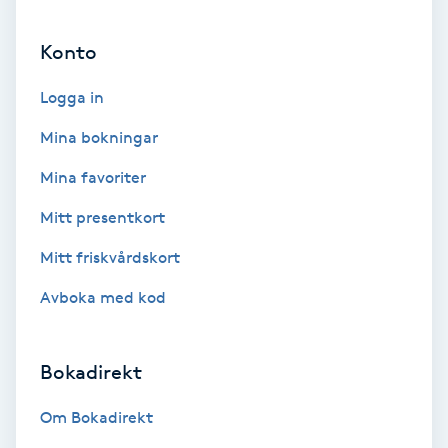
Ansiktsbehandling djuprengörande
Konto
B
Logga in
Babylights
Mina bokningar
Balayage
Mina favoriter
Bambumassage
Mitt presentkort
Mitt friskvårdskort
Barber
Avboka med kod
Barnklippning
Bokadirekt
BIAB
Om Bokadirekt
Blowout