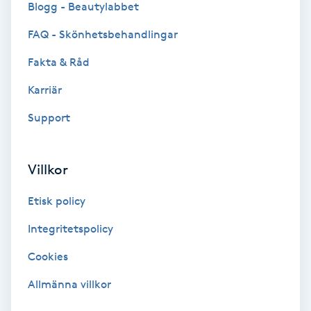
Blogg - Beautylabbet
Bottenfärg
FAQ - Skönhetsbehandlingar
Fakta & Råd
Brynformning
Karriär
Brynfärgning
Support
Brynplockning
Villkor
Bröllopsuppsättning
Etisk policy
C
Integritetspolicy
Celluliter
Cookies
Coachning
Allmänna villkor