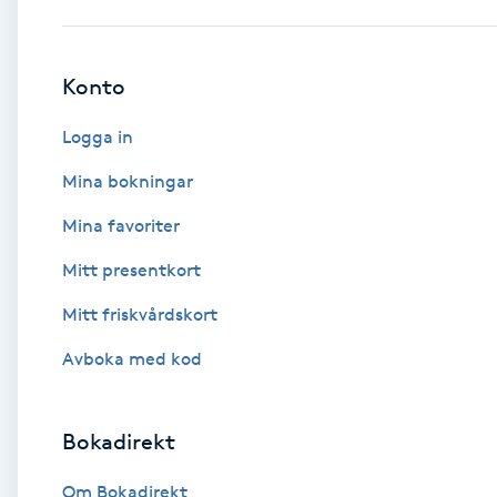
Babylights
Konto
Balayage
Logga in
Bambumassage
Mina bokningar
Mina favoriter
Barber
Mitt presentkort
Barnklippning
Mitt friskvårdskort
BIAB
Avboka med kod
Blowout
Bokadirekt
Bottenfärg
Om Bokadirekt