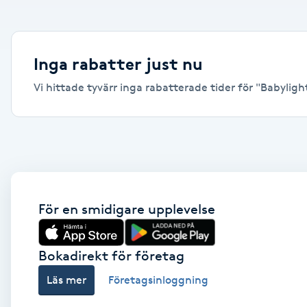
Alternativmedicin
Andningsmassage
Inga rabatter just nu
Vi hittade tyvärr inga rabatterade tider för "Babylight
Ansiktslyft utan kirurgi
Aromamassage
Ashtanga Yoga
Ayurveda
För en smidigare upplevelse
Ayurvedisk Massage
Bokadirekt för företag
Läs mer
Företagsinloggning
Ansiktsbehandling djuprengörande
B