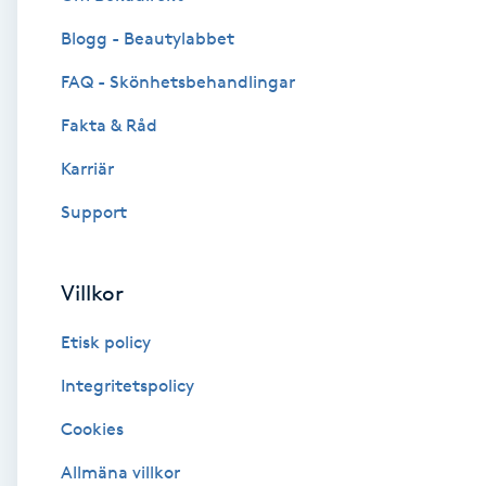
Blogg - Beautylabbet
Brynformning
FAQ - Skönhetsbehandlingar
Brynfärgning
Fakta & Råd
Brynplockning
Karriär
Support
Bröllopsuppsättning
C
Villkor
Celluliter
Etisk policy
Coachning
Integritetspolicy
Cookies
Color correction
Allmäna villkor