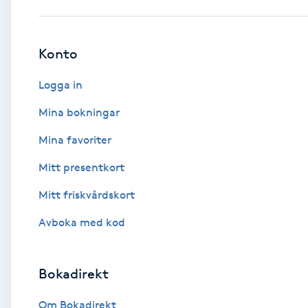
Babylights
Konto
Balayage
Logga in
Bambumassage
Mina bokningar
Mina favoriter
Barber
Mitt presentkort
Barnklippning
Mitt friskvårdskort
BIAB
Avboka med kod
Blowout
Bokadirekt
Bottenfärg
Om Bokadirekt