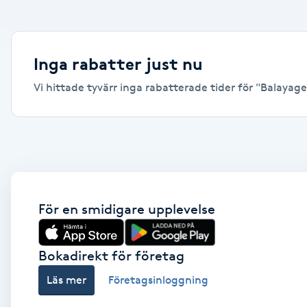
Alternativmedicin
Andningsmassage
Inga rabatter just nu
Vi hittade tyvärr inga rabatterade tider för "Balayage,
Ansiktslyft utan kirurgi
Aromamassage
Ashtanga Yoga
Ayurveda
För en smidigare upplevelse
Ayurvedisk Massage
Bokadirekt för företag
Läs mer
Företagsinloggning
Ansiktsbehandling djuprengörande
B