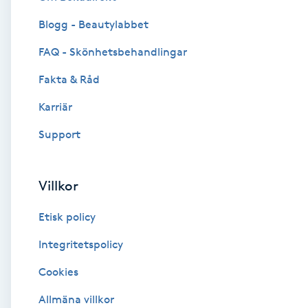
Blogg - Beautylabbet
Brynformning
FAQ - Skönhetsbehandlingar
Brynfärgning
Fakta & Råd
Brynplockning
Karriär
Support
Bröllopsuppsättning
C
Villkor
Celluliter
Etisk policy
Coachning
Integritetspolicy
Cookies
Color correction
Allmäna villkor