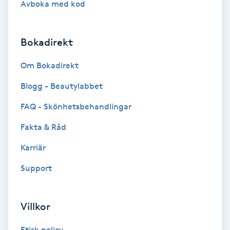
Avboka med kod
Brynformning
Bokadirekt
Brynfärgning
Om Bokadirekt
Brynplockning
Blogg - Beautylabbet
Bröllopsuppsättning
FAQ - Skönhetsbehandlingar
C
Fakta & Råd
Celluliter
Karriär
Support
Coachning
Color correction
Villkor
Etisk policy