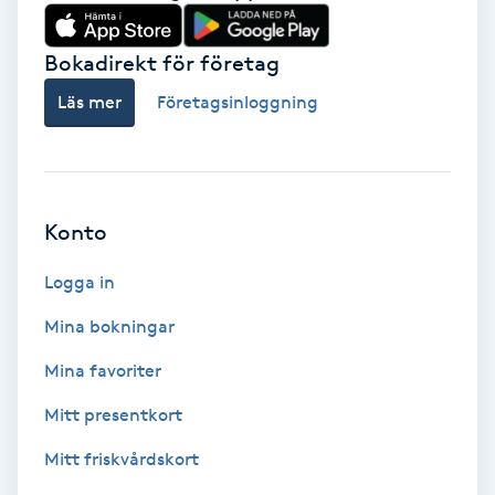
Babylights
Bokadirekt för företag
Balayage
Läs mer
Företagsinloggning
Bambumassage
Barber
Konto
Logga in
Barnklippning
Mina bokningar
BIAB
Mina favoriter
Blowout
Mitt presentkort
Mitt friskvårdskort
Bottenfärg