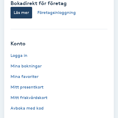
Bokadirekt för företag
Babylights
Läs mer
Företagsinloggning
Balayage
Bambumassage
Konto
Barber
Logga in
Mina bokningar
Barnklippning
Mina favoriter
BIAB
Mitt presentkort
Mitt friskvårdskort
Blowout
Avboka med kod
Bottenfärg