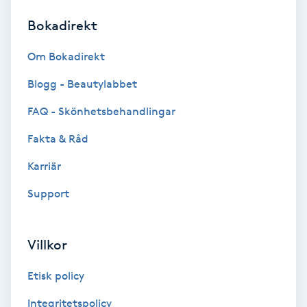
Bokadirekt
Brynformning
Om Bokadirekt
Brynfärgning
Blogg - Beautylabbet
Brynplockning
FAQ - Skönhetsbehandlingar
Fakta & Råd
Bröllopsuppsättning
C
Karriär
Support
Celluliter
Coachning
Villkor
Color correction
Etisk policy
Integritetspolicy