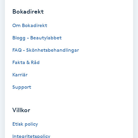
Bokadirekt
Brynformning
Om Bokadirekt
Brynfärgning
Blogg - Beautylabbet
Brynplockning
FAQ - Skönhetsbehandlingar
Fakta & Råd
Bröllopsuppsättning
C
Karriär
Support
Celluliter
Coachning
Villkor
Color correction
Etisk policy
Integritetspolicy