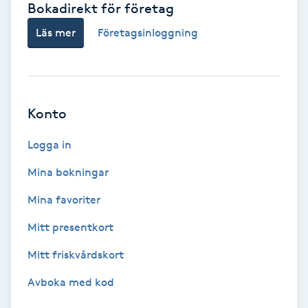
Bokadirekt för företag
Babylights
Läs mer
Företagsinloggning
Balayage
Bambumassage
Konto
Barber
Logga in
Mina bokningar
Barnklippning
Mina favoriter
BIAB
Mitt presentkort
Mitt friskvårdskort
Blowout
Avboka med kod
Bottenfärg