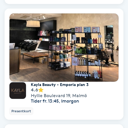
Ansiktsbehandling djuprengörande
B
Babylights
Balayage
Bambumassage
Barber
Kayla Beauty - Emporia plan 3
4.6
Barnklippning
Hyllie Boulevard 19
,
Malmö
Tider fr. 13:45, Imorgon
BIAB
Presentkort
Blowout