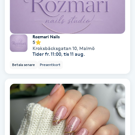
Fotmassage
Fotsvamp
Rozmari Nails
5
Fotvård
Kroksbäcksgatan 10
,
Malmö
Tider fr. 11:00, tis 11 aug.
Fransar
Betala senare
Presentkort
Fransborttagning
Fransfärgning
Fransförlängning
Fransförlängning Megavolym