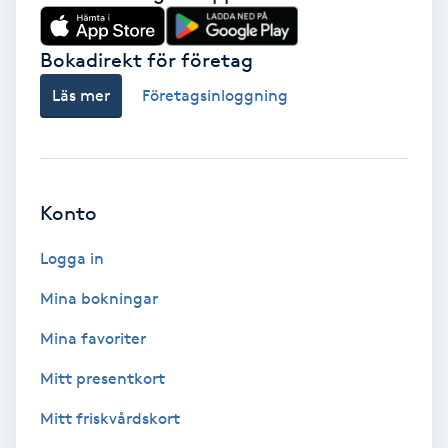
Färgning
Bokadirekt för företag
Föning
Läs mer
Företagsinloggning
G
Gel naglar
Konto
Gelenaglar
Logga in
Gellack
Mina bokningar
Gellack med förstärkning
Mina favoriter
Mitt presentkort
Gravidmassage
Mitt friskvårdskort
Gravidyoga