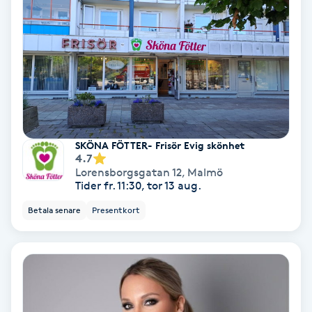
Color correction
Cryoterapi
D
Damklippning
Dermapen
SKÖNA FÖTTER- Frisör Evig skönhet
4.7
Lorensborgsgatan 12
,
Malmö
Diamantslipning
Tider fr. 11:30, tor 13 aug.
E
Betala senare
Presentkort
Enzympeeling
Extensions