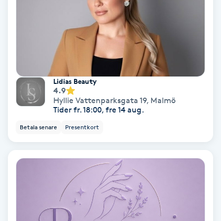
Extensions borttagning
Eyeliner-tatuering
F
Face framing
Lidias Beauty
4.9
Faceliftmassage
Hyllie Vattenparksgata 19
,
Malmö
Tider fr. 18:00, fre 14 aug.
Fet hårbotten
Betala senare
Presentkort
Fettreducering
Fibromassage
Fillers