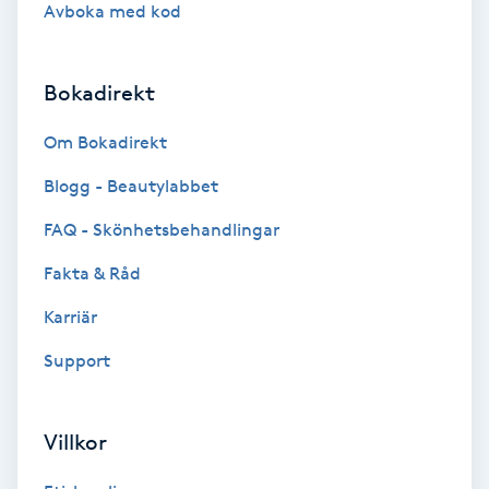
Avboka med kod
Gruppträning
Bokadirekt
Gua Sha-massage
Om Bokadirekt
H
Blogg - Beautylabbet
Hatha Yoga
FAQ - Skönhetsbehandlingar
Headspa
Fakta & Råd
Karriär
Healing
Support
Herrklippning
Villkor
HIFU