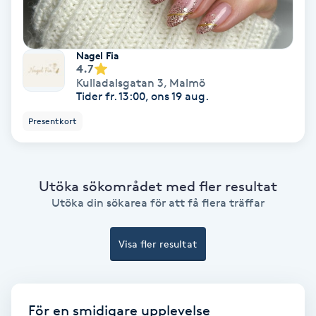
Fransförlängning Volym
Nagel Fia
Fransk manikyr
4.7
Kulladalsgatan 3
,
Malmö
Tider fr. 13:00, ons 19 aug.
Fransrengöring
Presentkort
Frekvensterapi
Friskvård
Utöka sökområdet med fler resultat
Utöka din sökarea för att få flera träffar
Friskvårdsmassage
Visa fler resultat
Frisör
Funktionsanalys
För en smidigare upplevelse