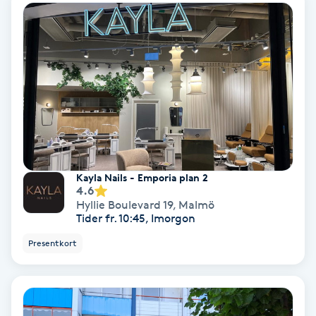
Bottenfärg
Brynformning
Brynfärgning
Brynplockning
Kayla Nails - Emporia plan 2
Bröllopsuppsättning
4.6
Hyllie Boulevard 19
,
Malmö
C
Tider fr. 10:45, Imorgon
Presentkort
Celluliter
Coachning