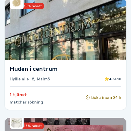
Upp till 15% rabatt
Babylights
Balayage
Bambumassage
Barber
Huden i centrum
Barnklippning
Hyllie allé 18, Malmö
4.8
1701
BIAB
1 tjänst
Boka inom 24 h
matchar sökning
Blowout
Bottenfärg
Upp till 15% rabatt