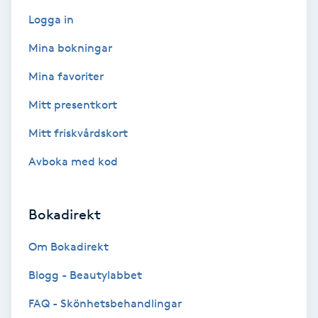
F
Logga in
Mina bokningar
Face framing
Mina favoriter
Faceliftmassage
Mitt presentkort
Fet hårbotten
Mitt friskvårdskort
Avboka med kod
Fettreducering
Fibromassage
Bokadirekt
Om Bokadirekt
Fillers
Blogg - Beautylabbet
Fotmassage
FAQ - Skönhetsbehandlingar