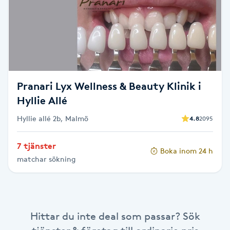
Brynformning
Brynfärgning
Brynplockning
Pranari Lyx Wellness & Beauty Klinik i
Hyllie Allé
Bröllopsuppsättning
Hyllie allé 2b, Malmö
4.8
2095
C
Celluliter
7 tjänster
Boka inom 24 h
matchar sökning
Coachning
Color correction
Hittar du inte deal som passar? Sök