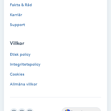
Fotsvamp
Fakta & Råd
Karriär
Fotvård
Support
Fransar
Villkor
Fransborttagning
Etisk policy
Fransfärgning
Integritetspolicy
Fransförlängning
Cookies
Allmäna villkor
Fransförlängning Megavolym
Fransförlängning Volym