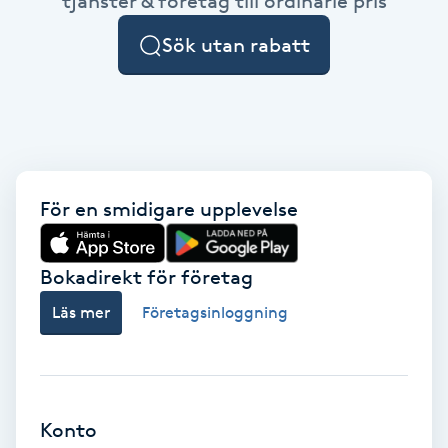
tjänster & företag till ordinarie pris
Cryoterapi
D
Sök utan rabatt
Damklippning
Dermapen
Diamantslipning
För en smidigare upplevelse
E
Bokadirekt för företag
Enzympeeling
Läs mer
Företagsinloggning
Extensions
Extensions borttagning
Konto
Eyeliner-tatuering