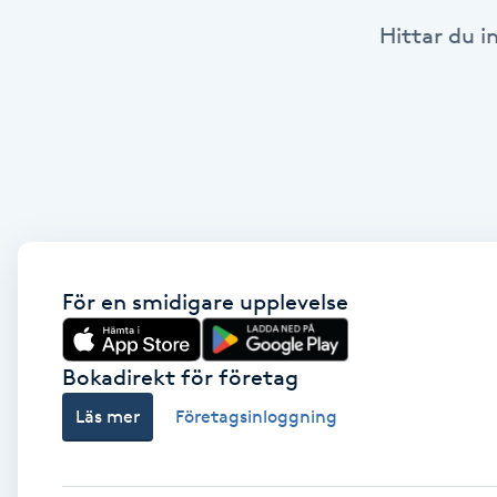
Hittar du i
Babylights
Balayage
Bambumassage
Barber
Barnklippning
För en smidigare upplevelse
BIAB
Bokadirekt för företag
Läs mer
Företagsinloggning
Blowout
Bottenfärg