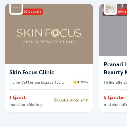
Alternativmedicin
Upp till 20% rabatt
Upp till 10% 
Andningsmassage
Ansiktslyft utan kirurgi
Aromamassage
Pranari 
Ashtanga Yoga
Skin Focus Clinic
Beauty Kl
Hyllie Vattenparksgata 15J,
Hyllie allé 
4.9
887
Ayurveda
Malmö
1 tjänst
5 tjänster
Boka inom 24 h
Ayurvedisk Massage
matchar sökning
matchar sö
Ansiktsbehandling djuprengörande
B