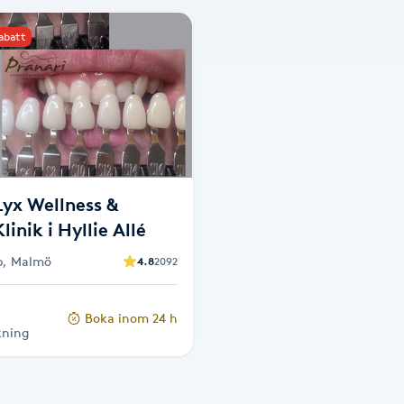
rabatt
Lyx Wellness &
inik i Hyllie Allé
2b, Malmö
4.8
2092
Boka inom 24 h
kning