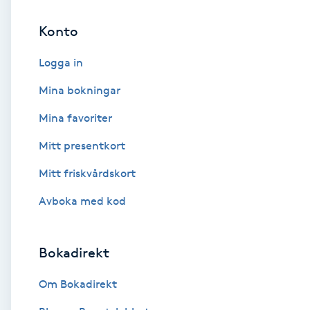
Konto
Brynformning
Logga in
Brynfärgning
Mina bokningar
Brynplockning
Mina favoriter
Mitt presentkort
Bröllopsuppsättning
C
Mitt friskvårdskort
Avboka med kod
Celluliter
Coachning
Bokadirekt
Color correction
Om Bokadirekt