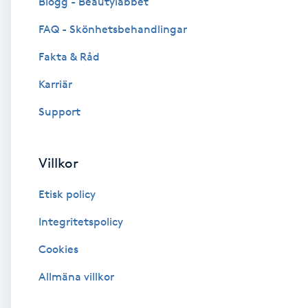
Blogg - Beautylabbet
Cryoterapi
FAQ - Skönhetsbehandlingar
D
Fakta & Råd
Damklippning
Karriär
Dermapen
Support
Diamantslipning
Villkor
E
Etisk policy
Enzympeeling
Integritetspolicy
Extensions
Cookies
Extensions borttagning
Allmäna villkor