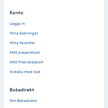
Ansiktsbehandling djuprengörande
Konto
B
Logga in
Babylights
Mina bokningar
Balayage
Mina favoriter
Bambumassage
Mitt presentkort
Mitt friskvårdskort
Barber
Avboka med kod
Barnklippning
Bokadirekt
BIAB
Om Bokadirekt
Blowout