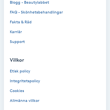
Blogg - Beautylabbet
Bottenfärg
FAQ - Skönhetsbehandlingar
Fakta & Råd
Brynformning
Karriär
Brynfärgning
Support
Brynplockning
Villkor
Bröllopsuppsättning
Etisk policy
C
Integritetspolicy
Celluliter
Cookies
Coachning
Allmänna villkor