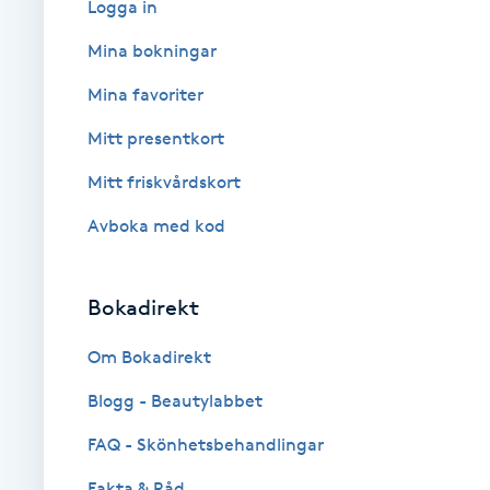
Logga in
Babylights
Mina bokningar
Mina favoriter
Balayage
Mitt presentkort
Bambumassage
Mitt friskvårdskort
Avboka med kod
Barber
Barnklippning
Bokadirekt
BIAB
Om Bokadirekt
Blogg - Beautylabbet
Blowout
FAQ - Skönhetsbehandlingar
Bottenfärg
Fakta & Råd