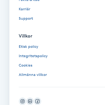
Karriär
Brynformning
Support
Brynfärgning
Villkor
Brynplockning
Etisk policy
Bröllopsuppsättning
Integritetspolicy
C
Cookies
Celluliter
Allmänna villkor
Coachning
Color correction