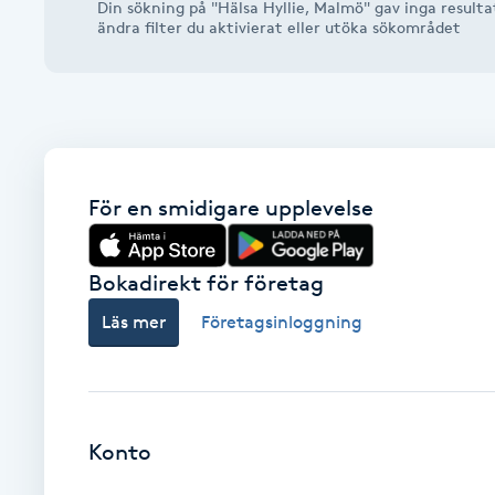
Din sökning på "Hälsa Hyllie, Malmö" gav inga resulta
Alternativmedicin
ändra filter du aktivierat eller utöka sökområdet
Andningsmassage
Ansiktslyft utan kirurgi
För en smidigare upplevelse
Aromamassage
Ashtanga Yoga
Bokadirekt för företag
Läs mer
Företagsinloggning
Ayurveda
Ayurvedisk Massage
Konto
Ansiktsbehandling djuprengörande
B