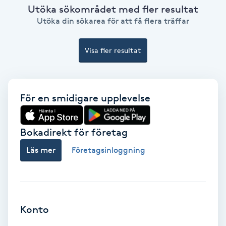
Utöka sökområdet med fler resultat
Ansiktsbehandling djuprengörande
Utöka din sökarea för att få flera träffar
B
Babylights
Visa fler resultat
Balayage
För en smidigare upplevelse
Bambumassage
Bokadirekt för företag
Barber
Läs mer
Företagsinloggning
Barnklippning
BIAB
Konto
Blowout