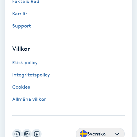
Fakta & Råd
Color correction
Karriär
Cryoterapi
Support
D
Damklippning
Villkor
Dermapen
Etisk policy
Integritetspolicy
Diamantslipning
Cookies
E
Allmäna villkor
Enzympeeling
Extensions
Svenska