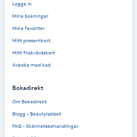
Logga in
Bottenfärg
Mina bokningar
Mina favoriter
Brynformning
Mitt presentkort
Brynfärgning
Mitt friskvårdskort
Brynplockning
Avboka med kod
Bröllopsuppsättning
Bokadirekt
C
Om Bokadirekt
Celluliter
Blogg - Beautylabbet
Coachning
FAQ - Skönhetsbehandlingar