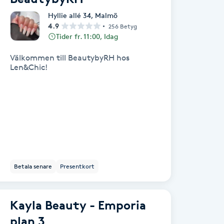
Hyllie allé 34
,
Malmö
4.9
256 Betyg
Tider fr. 11:00, Idag
Välkommen till BeautybyRH hos
Len&Chic!
Betala senare
Presentkort
Kayla Beauty - Emporia
plan 3