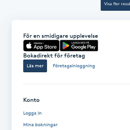
Visa fler resu
Fotsvamp
Fotvård
För en smidigare upplevelse
Fransar
Bokadirekt för företag
Fransborttagning
Läs mer
Företagsinloggning
Fransfärgning
Fransförlängning
Konto
Fransförlängning Megavolym
Logga in
Fransförlängning Volym
Mina bokningar