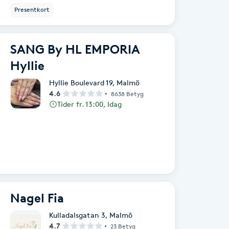
Presentkort
SANG By HL EMPORIA
Hyllie
Hyllie Boulevard 19
,
Malmö
4.6
8638 Betyg
Tider fr. 13:00, Idag
Nagel Fia
Kulladalsgatan 3
,
Malmö
4.7
23 Betyg