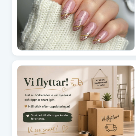
Cryoterapi
D
Damklippning
Dermapen
Diamantslipning
E
Enzympeeling
Extensions
Extensions borttagning