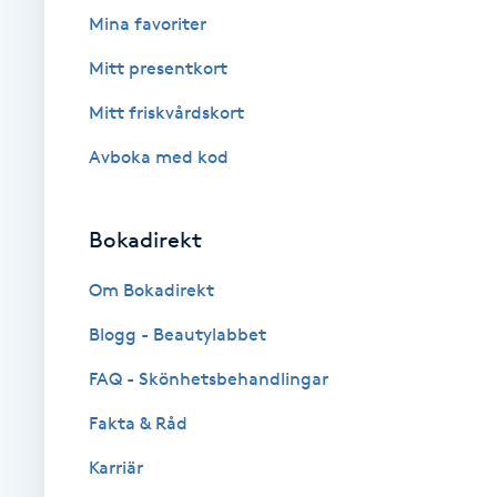
Mina favoriter
Fransk manikyr
Mitt presentkort
Fransrengöring
Mitt friskvårdskort
Frekvensterapi
Avboka med kod
Friskvård
Bokadirekt
Friskvårdsmassage
Om Bokadirekt
Blogg - Beautylabbet
Frisör
FAQ - Skönhetsbehandlingar
Funktionsanalys
Fakta & Råd
Färgning
Karriär