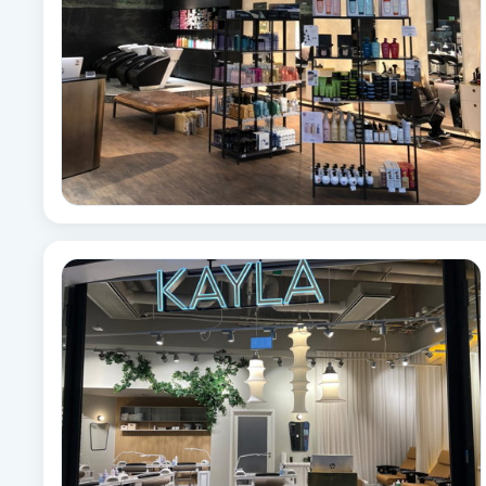
Babylights
Balayage
Bambumassage
Barber
Barnklippning
BIAB
Blowout
Bottenfärg