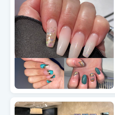
Alternativmedicin
Andningsmassage
Ansiktslyft utan kirurgi
Aromamassage
Ashtanga Yoga
Ayurveda
Ayurvedisk Massage
Ansiktsbehandling djuprengörande
B