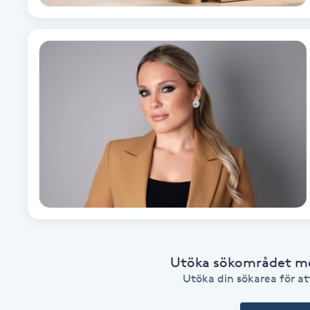
Eyeliner-tatuering
F
Face framing
Faceliftmassage
Fet hårbotten
Fettreducering
Fibromassage
Fillers
Utöka sökområdet med
Utöka din sökarea för att
Fotmassage