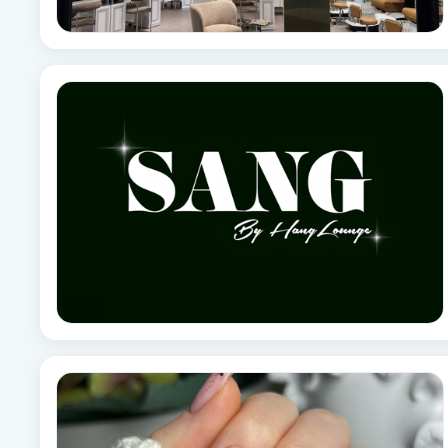
Brynformning
Brynfärgning
Brynplockning
Bröllopsuppsättning
C
Celluliter
Coachning
Color correction