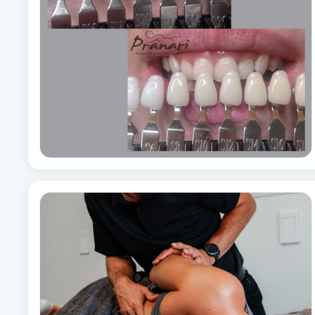
Alternativmedicin
Andningsmassage
Ansiktslyft utan kirurgi
Aromamassage
Ashtanga Yoga
Ayurveda
Ayurvedisk Massage
Ansiktsbehandling djuprengörande
B