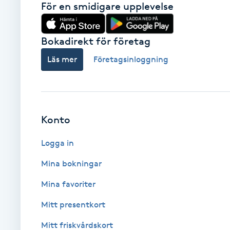
För en smidigare upplevelse
Brynformning
Bokadirekt för företag
Brynfärgning
Läs mer
Företagsinloggning
Brynplockning
Bröllopsuppsättning
Konto
C
Logga in
Celluliter
Mina bokningar
Coachning
Mina favoriter
Mitt presentkort
Color correction
Mitt friskvårdskort