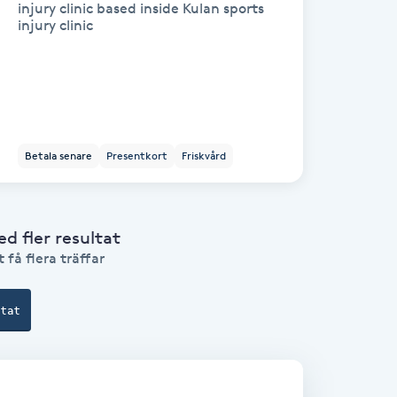
injury clinic based inside Kulan sports
injury clinic
Betala senare
Presentkort
Friskvård
 fler resultat
 få flera träffar
ltat