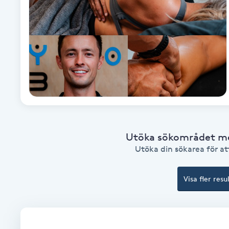
Babylights
Balayage
Bambumassage
Barber
Utöka sökområdet med
Barnklippning
Utöka din sökarea för att
BIAB
Visa fler resu
Blowout
Bottenfärg