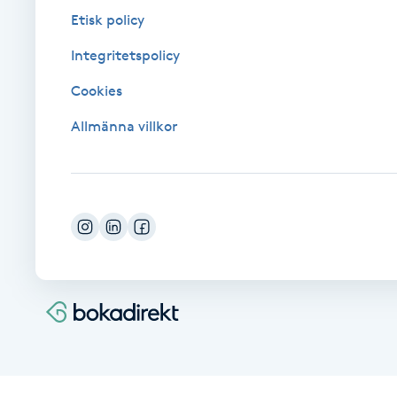
Eyeliner-tatuering
Etisk policy
F
Integritetspolicy
Face framing
Cookies
Faceliftmassage
Allmänna villkor
Fet hårbotten
Fettreducering
Fibromassage
Fillers
Fotmassage