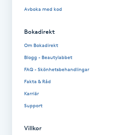
Cryoterapi
Avboka med kod
D
Damklippning
Bokadirekt
Dermapen
Om Bokadirekt
Blogg - Beautylabbet
Diamantslipning
FAQ - Skönhetsbehandlingar
E
Fakta & Råd
Enzympeeling
Karriär
Extensions
Support
Extensions borttagning
Villkor