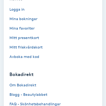
Extensions borttagning
Logga in
Eyeliner-tatuering
Mina bokningar
F
Mina favoriter
Face framing
Mitt presentkort
Faceliftmassage
Mitt friskvårdskort
Avboka med kod
Fet hårbotten
Fettreducering
Bokadirekt
Om Bokadirekt
Fibromassage
Blogg - Beautylabbet
Fillers
FAQ - Skönhetsbehandlingar