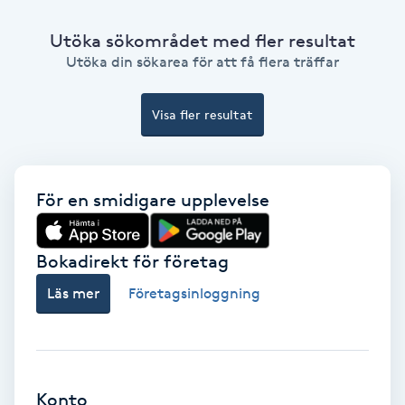
Color correction
Utöka sökområdet med fler resultat
Cryoterapi
Utöka din sökarea för att få flera träffar
D
Visa fler resultat
Damklippning
Dermapen
För en smidigare upplevelse
Diamantslipning
Bokadirekt för företag
E
Läs mer
Företagsinloggning
Enzympeeling
Extensions
Konto