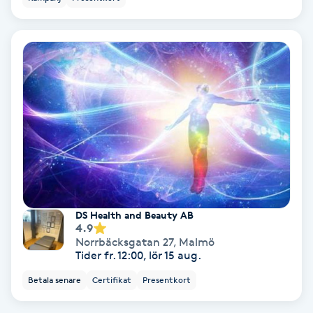
Bottenfärg
Brynformning
Brynfärgning
Brynplockning
Bröllopsuppsättning
C
DS Health and Beauty AB
4.9
Norrbäcksgatan 27
,
Malmö
Celluliter
Tider fr. 12:00, lör 15 aug.
Betala senare
Certifikat
Presentkort
Coachning