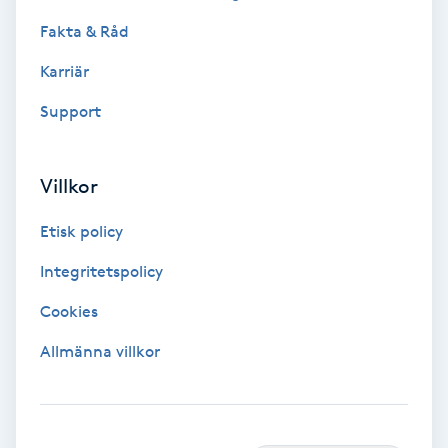
Fotmassage
Fakta & Råd
Karriär
Fotsvamp
Support
Fotvård
Villkor
Fransar
Etisk policy
Fransborttagning
Integritetspolicy
Fransfärgning
Cookies
Allmänna villkor
Fransförlängning
Fransförlängning Megavolym