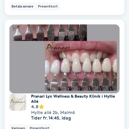
Ansiktsbehandling djuprengörande
Betala senare
Presentkort
B
Babylights
Balayage
Bambumassage
Barber
Barnklippning
Pranari Lyx Wellness & Beauty Klinik i Hyllie
Allé
4.8
BIAB
Hyllie allé 2b
,
Malmö
Tider fr. 14:45, Idag
Blowout
Kampanj
Presentkort