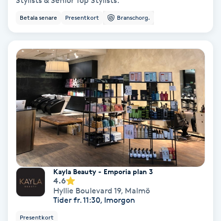
Stylists & Senior Top Stylists.
Betala senare
Presentkort
Branschorg.
Bottenfärg
Brynformning
Brynfärgning
Brynplockning
Bröllopsuppsättning
C
Celluliter
Kayla Beauty - Emporia plan 3
4.6
Hyllie Boulevard 19
,
Malmö
Coachning
Tider fr. 11:30, Imorgon
Presentkort