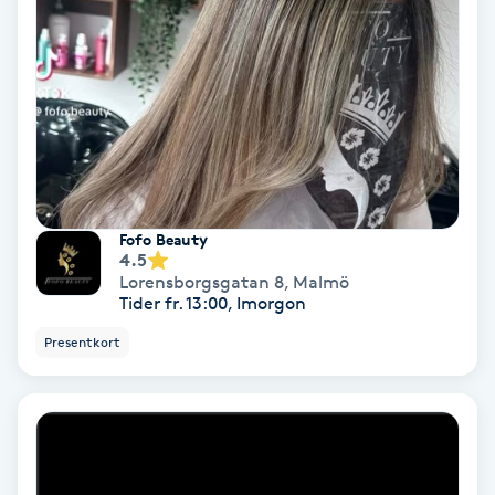
Fotmassage
Fotsvamp
Fotvård
Fransar
Fofo Beauty
4.5
Fransborttagning
Lorensborgsgatan 8
,
Malmö
Tider fr. 13:00, Imorgon
Fransfärgning
Presentkort
Fransförlängning
Fransförlängning Megavolym