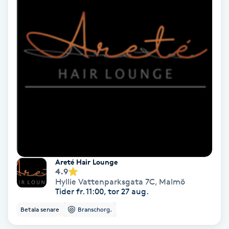
Fransförlängning Volym
Fransk manikyr
Fransrengöring
Frekvensterapi
Friskvård
Friskvårdsmassage
Areté Hair Lounge
4.9
Hyllie Vattenparksgata 7C
,
Malmö
Frisör
Tider fr. 11:00, tor 27 aug.
Betala senare
Branschorg.
Funktionsanalys