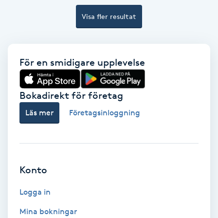
Hollywood Peel
Visa fler resultat
Hot Stone Massage
För en smidigare upplevelse
Hot yoga
Hudföryngring
Bokadirekt för företag
Läs mer
Företagsinloggning
Huduppstramning
Hudvård
Konto
Hyaluronsyra
Logga in
Hyperhidros
Mina bokningar