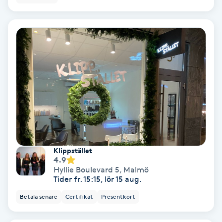
Color correction
Cryoterapi
D
Damklippning
Dermapen
Diamantslipning
E
Klippstället
4.9
Enzympeeling
Hyllie Boulevard 5
,
Malmö
Tider fr. 15:15, lör 15 aug.
Extensions
Betala senare
Certifikat
Presentkort