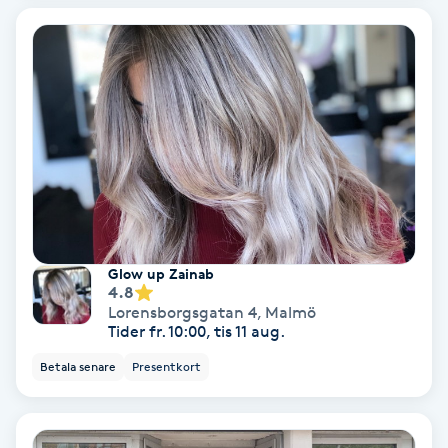
Färgning
Föning
G
Gel naglar
Gelenaglar
Glow up Zainab
Gellack
4.8
Lorensborgsgatan 4
,
Malmö
Tider fr. 10:00, tis 11 aug.
Gellack med förstärkning
Betala senare
Presentkort
Gravidmassage
Gravidyoga