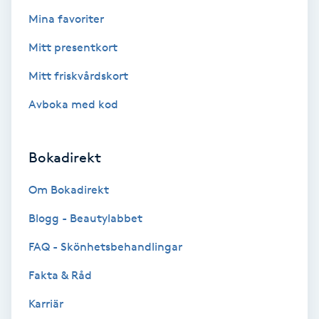
Hypnos
Mina favoriter
Mitt presentkort
Hårborttagning
Mitt friskvårdskort
Hårbottenbehandling
Avboka med kod
Hårförlängning
Bokadirekt
Hårvård
Om Bokadirekt
Hälsa
Blogg - Beautylabbet
FAQ - Skönhetsbehandlingar
Hälsprickor
Fakta & Råd
I
Karriär
Idrottsmassage