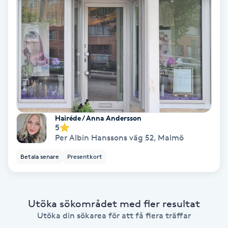
Gruppträning
Gua Sha-massage
H
Hatha Yoga
Hairéde / Anna Andersson
Headspa
5
Per Albin Hanssons väg 52
,
Malmö
Healing
Betala senare
Presentkort
Herrklippning
Utöka sökområdet med fler resultat
HIFU
Utöka din sökarea för att få flera träffar