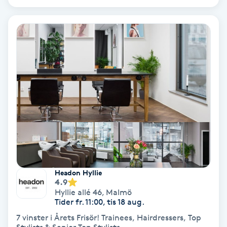
Ansiktsbehandling djuprengörande
B
Babylights
Balayage
Bambumassage
Barber
Barnklippning
Headon Hyllie
4.9
BIAB
Hyllie allé 46
,
Malmö
Tider fr. 11:00, tis 18 aug.
7 vinster i Årets Frisör! Trainees, Hairdressers, Top
Blowout