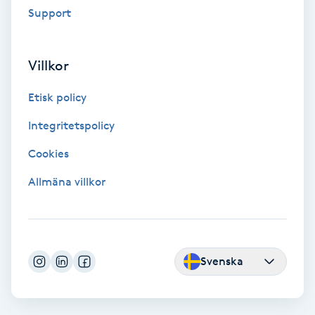
Support
IPL
Villkor
IPL hårborttagning
Etisk policy
IR-massage
Integritetspolicy
J
Cookies
Japansk massage
Allmäna villkor
K
K18
Svenska
Katun fransar
Kemisk peeling