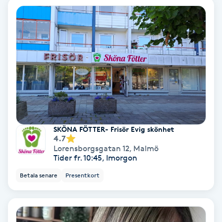
Extensions borttagning
Eyeliner-tatuering
F
Face framing
Faceliftmassage
Fet hårbotten
SKÖNA FÖTTER- Frisör Evig skönhet
4.7
Lorensborgsgatan 12
,
Malmö
Fettreducering
Tider fr. 10:45, Imorgon
Betala senare
Presentkort
Fibromassage
Fillers