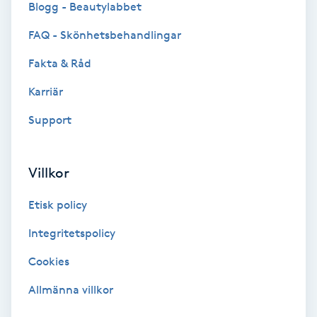
Blogg - Beautylabbet
Bottenfärg
FAQ - Skönhetsbehandlingar
Fakta & Råd
Brynformning
Karriär
Brynfärgning
Support
Brynplockning
Villkor
Bröllopsuppsättning
Etisk policy
C
Integritetspolicy
Celluliter
Cookies
Coachning
Allmänna villkor