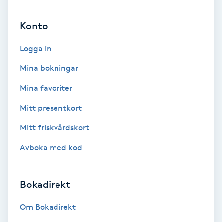
Ansiktsbehandling djuprengörande
Konto
B
Logga in
Babylights
Mina bokningar
Balayage
Mina favoriter
Bambumassage
Mitt presentkort
Mitt friskvårdskort
Barber
Avboka med kod
Barnklippning
Bokadirekt
BIAB
Om Bokadirekt
Blowout