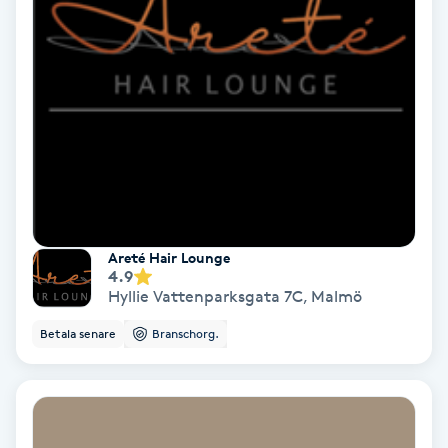
Fotmassage
Fotsvamp
Fotvård
Fransar
Fransborttagning
Areté Hair Lounge
4.9
Hyllie Vattenparksgata 7C
,
Malmö
Fransfärgning
Betala senare
Branschorg.
Fransförlängning
Fransförlängning Megavolym