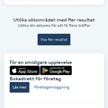
Gruppträning
Utöka sökområdet med fler resultat
Utöka din sökarea för att få flera träffar
Gua Sha-massage
H
Visa fler resultat
Hatha Yoga
Headspa
För en smidigare upplevelse
Healing
Bokadirekt för företag
Herrklippning
Läs mer
Företagsinloggning
HIFU