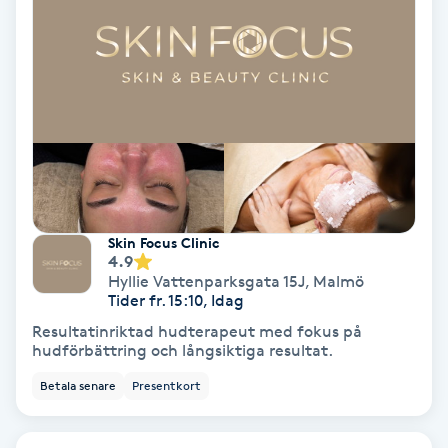
Fransförlängning Volym
Fransk manikyr
Fransrengöring
Frekvensterapi
Skin Focus Clinic
Friskvård
4.9
Hyllie Vattenparksgata 15J
,
Malmö
Tider fr. 15:10, Idag
Friskvårdsmassage
Resultatinriktad hudterapeut med fokus på
hudförbättring och långsiktiga resultat.
Frisör
Betala senare
Presentkort
Funktionsanalys