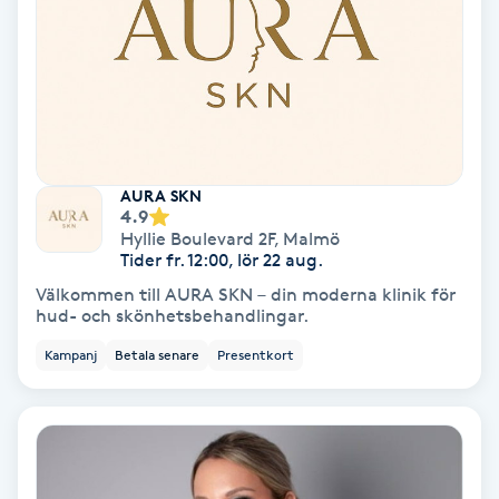
Bottenfärg
Brynformning
Brynfärgning
AURA SKN
4.9
Brynplockning
Hyllie Boulevard 2F
,
Malmö
Tider fr. 12:00, lör 22 aug.
Välkommen till AURA SKN – din moderna klinik för
Bröllopsuppsättning
hud- och skönhetsbehandlingar.
C
Kampanj
Betala senare
Presentkort
Celluliter
Coachning