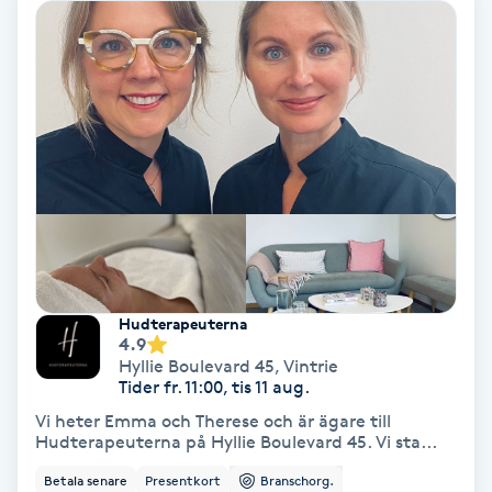
Färgning
Föning
G
Gel naglar
Gelenaglar
Gellack
Hudterapeuterna
4.9
Gellack med förstärkning
Hyllie Boulevard 45
,
Vintrie
Tider fr. 11:00, tis 11 aug.
Vi heter Emma och Therese och är ägare till
Gravidmassage
Hudterapeuterna på Hyllie Boulevard 45. Vi sta...
Betala senare
Presentkort
Branschorg.
Gravidyoga