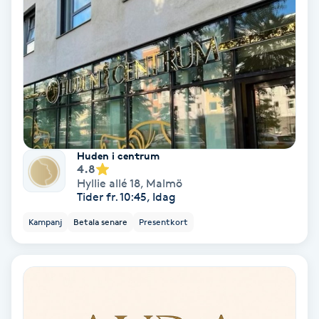
Ansiktsbehandling djuprengörande
B
Babylights
Balayage
Bambumassage
Huden i centrum
4.8
Hyllie allé 18
,
Malmö
Barber
Tider fr. 10:45, Idag
Kampanj
Betala senare
Presentkort
Barnklippning
BIAB
Blowout