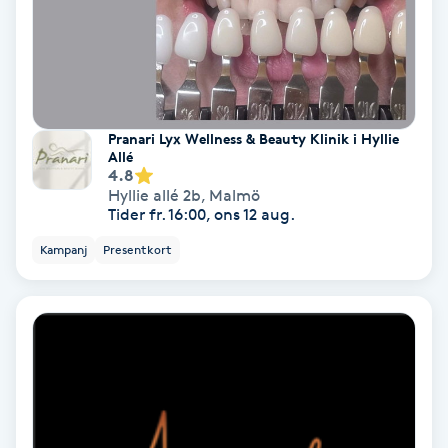
Extensions borttagning
Eyeliner-tatuering
F
Pranari Lyx Wellness & Beauty Klinik i Hyllie
Face framing
Allé
4.8
Hyllie allé 2b
,
Malmö
Faceliftmassage
Tider fr. 16:00, ons 12 aug.
Kampanj
Presentkort
Fet hårbotten
Fettreducering
Fibromassage
Fillers