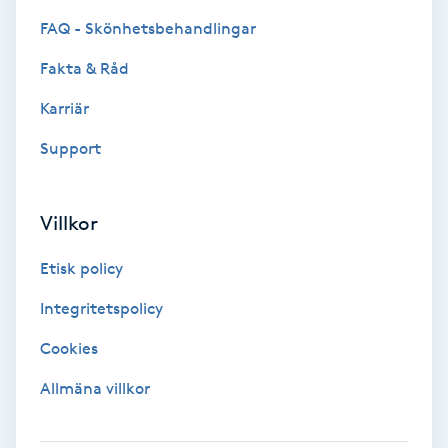
Hypnos
FAQ - Skönhetsbehandlingar
Fakta & Råd
Hårborttagning
Karriär
Hårbottenbehandling
Support
Hårförlängning
Villkor
Hårvård
Etisk policy
Hälsa
Integritetspolicy
Cookies
Hälsprickor
I
Allmäna villkor
Idrottsmassage