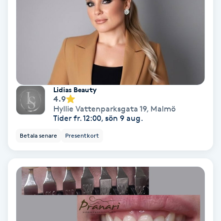
Color correction
Cryoterapi
D
Damklippning
Lidias Beauty
4.9
Dermapen
Hyllie Vattenparksgata 19
,
Malmö
Tider fr. 12:00, sön 9 aug.
Diamantslipning
Betala senare
Presentkort
E
Enzympeeling
Extensions