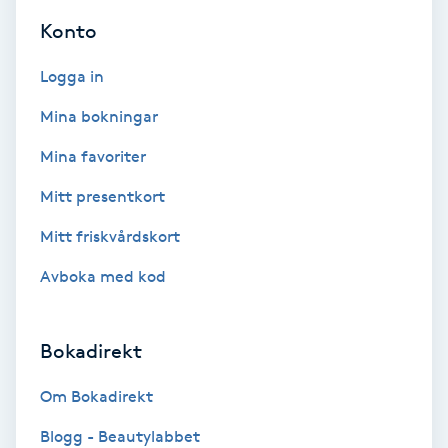
Hollywood Peel
Konto
Hot Stone Massage
Logga in
Mina bokningar
Hot yoga
Mina favoriter
Hudföryngring
Mitt presentkort
Mitt friskvårdskort
Huduppstramning
Avboka med kod
Hudvård
Bokadirekt
Hyaluronsyra
Om Bokadirekt
Hyperhidros
Blogg - Beautylabbet