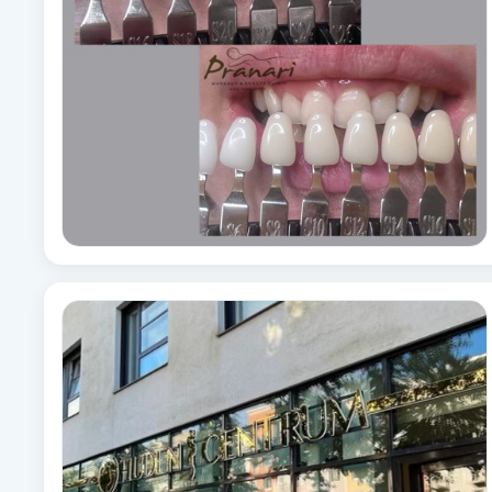
Alternativmedicin
Andningsmassage
Ansiktslyft utan kirurgi
Aromamassage
Ashtanga Yoga
Ayurveda
Ayurvedisk Massage
Ansiktsbehandling djuprengörande
B