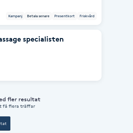
Kampanj
Betala senare
Presentkort
Friskvård
ssage specialisten
 fler resultat
 få flera träffar
ltat