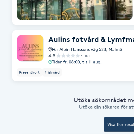
Babylights
Balayage
Aulins fotvård & Lymfma
Bambumassage
Per Albin Hanssons väg 52B
,
Malmö
4.9
101
Tider fr. 08:00, tis 11 aug.
Barber
Presentkort
Friskvård
Barnklippning
BIAB
Utöka sökområdet med
Utöka din sökarea för att
Blowout
Visa fler resu
Bottenfärg