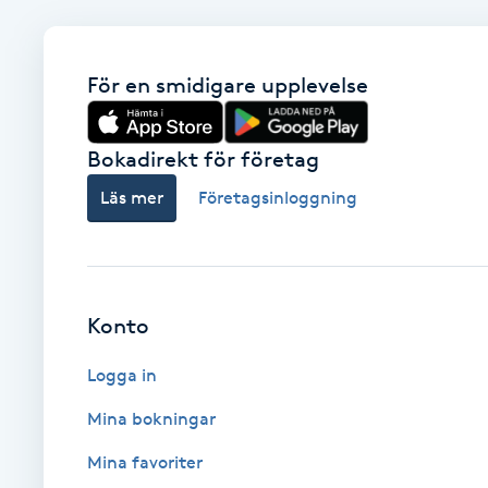
Brynformning
För en smidigare upplevelse
Brynfärgning
Bokadirekt för företag
Brynplockning
Läs mer
Företagsinloggning
Bröllopsuppsättning
C
Celluliter
Konto
Logga in
Coachning
Mina bokningar
Color correction
Mina favoriter