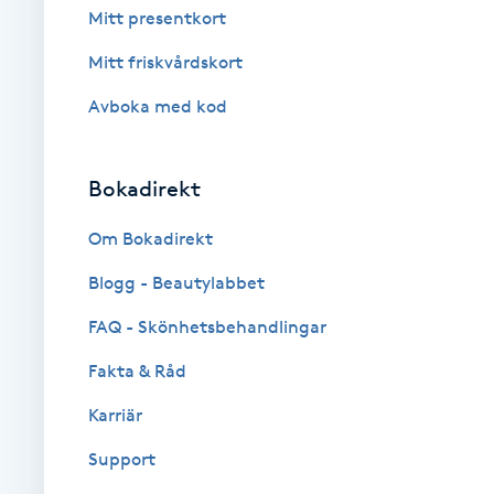
Cryoterapi
Mitt presentkort
D
Mitt friskvårdskort
Damklippning
Avboka med kod
Dermapen
Bokadirekt
Diamantslipning
Om Bokadirekt
E
Blogg - Beautylabbet
Enzympeeling
FAQ - Skönhetsbehandlingar
Fakta & Råd
Extensions
Karriär
Extensions borttagning
Support