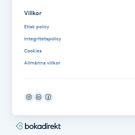
Eyeliner-tatuering
F
Villkor
Face framing
Etisk policy
Integritetspolicy
Faceliftmassage
Cookies
Fet hårbotten
Allmänna villkor
Fettreducering
Fibromassage
Fillers
Fotmassage