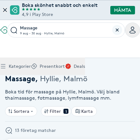
Boka skönhet snabbt och enkelt
HÄMTA
4,9 i Play Store
Massage
9 aug - 30 aug
·
Hyllie, Malmö
Boka klippning, färg, balayage eller barberare - allt
Thaimassage, gravidmassage, koppning eller klassisk
Manikyr, nagelförlängning, akryl eller gellack - boka
Lashlift, browlift, fransförlängning och trådning - få
Ansiktsbehandling, microneedling, Dermapen eller
Spraytan, fillers, tandblekning eller makeup -
Akupunktur, kiropraktik, yoga eller samtalsterapi -
Presentkort på Bokadirekt
Deals
A
Hem
Massage Hyllie, Malmö
Köp Friskvårdskort
Kategorier
Presentkort
Deals
för ditt hår på ett ställe.
- hitta rätt behandling här.
dina naglar hos proffs.
form och färg med stil.
LPG - boka din hudvård nu.
upptäck skönhetsbehandlingar här.
boka din väg till välmående.
Gäller för friskvårdstjänster hos 4 500+ utövare
Köp Presentkort
Hitta en deal
Akne
Frisör nära mig
Massage nära mig
Naglar nära mig
Fransar & Bryn nära mig
Hudvård nära mig
Skönhet nära mig
Hälsa nära mig
Massage
,
Hyllie, Malmö
Gäller hos 10 000+ specialister - digital eller fysisk
Alltid med rabatt
Mitt friskvårdskort
leverans
Boka tid för massage på Hyllie, Malmö. Välj bland
POPULÄRA DEALSKATEGORIER
Aknebehandling
POPULÄRA FRISKVÅRDSTJÄNSTER
thaimassage, fotmassage, lymfmassage mm.
POPULÄRA TJÄNSTER
POPULÄRA TJÄNSTER
POPULÄRA TJÄNSTER
POPULÄRA TJÄNSTER
POPULÄRA TJÄNSTER
POPULÄRA TJÄNSTER
POPULÄRA TJÄNSTER
Mitt presentkort
Frisör
Lashlift
Massage
Koppningsmassage
Klippning
Thaimassage
Pedikyr
Fransar
Ansiktsbehandling
Fillers
Kiropraktik
Barnklippning
Fotmassage
Gele naglar
Microblading
Dermapen
Kosmetisk tatuering
Yoga
POPULÄRT ATT BOKA
Akrylnaglar
Sortera
Filter
Karta
1
Barberare
Browlift
Thaimassage
Taktil massage
Frisör
Manikyr
Herrklippning
Svensk massage
Nagelförlängning
Fransförlängning
Microneedling
Piercing
Naprapati
Balayage
Ansiktsmassage
Akrylnaglar
Trådning
Pigmentfläckar
Makeup
Träning
Massage
Naglar
Akupressur
13 företag matchar
Ansiktsmassage
Naprapati
Massage
Hudvård
Slingor
Klassisk massage
Manikyr
Lashlift
Headspa
Spraytan
Medicinsk fotvård
Keratin
Taktil massage
Fransk manikyr
Singel fransar
Rosaceabehandling
Skinbooster
Sjukgymnastik
Hudvård
Manikyr