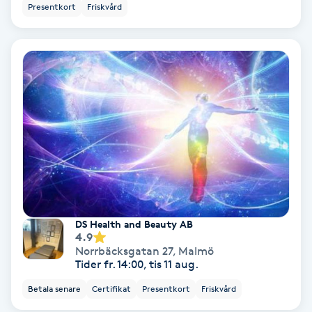
Presentkort
Friskvård
Hollywood Peel
Hot Stone Massage
Hot yoga
Hudföryngring
Huduppstramning
Hudvård
DS Health and Beauty AB
4.9
Hyaluronsyra
Norrbäcksgatan 27
,
Malmö
Tider fr. 14:00, tis 11 aug.
Hyperhidros
Betala senare
Certifikat
Presentkort
Friskvård