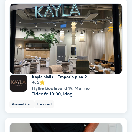
Fransförlängning Volym
Fransk manikyr
Fransrengöring
Frekvensterapi
Friskvård
Kayla Nails - Emporia plan 2
4.6
Hyllie Boulevard 19
,
Malmö
Friskvårdsmassage
Tider fr. 10:00, Idag
Presentkort
Friskvård
Frisör
Funktionsanalys