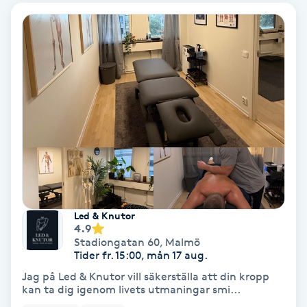
Gruppträning
Gua Sha-massage
H
Hatha Yoga
Headspa
Healing
Led & Knutor
4.9
Stadiongatan 60
,
Malmö
Herrklippning
Tider fr. 15:00, mån 17 aug.
Jag på Led & Knutor vill säkerställa att din kropp
HIFU
kan ta dig igenom livets utmaningar smi...