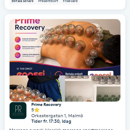
Betala senare
Presentkort
Friskvård
Ansiktsbehandling djuprengörande
B
Babylights
Balayage
Bambumassage
Barber
Barnklippning
Prime Recovery
5
BIAB
Orkestergatan 1
,
Malmö
Tider fr. 17:30, Idag
Blowout