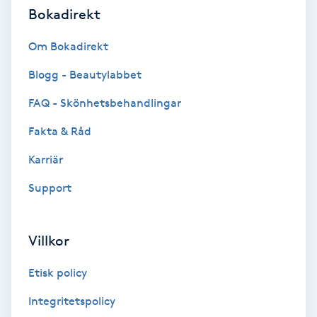
Laserbehandling
Bokadirekt
Lashlift Keratin
Om Bokadirekt
Blogg - Beautylabbet
LED-ljusterapi
FAQ - Skönhetsbehandlingar
Liktornar
Fakta & Råd
Karriär
LPG
Support
LPG-behandling
Villkor
LPG-massage
Etisk policy
Luggklippning
Integritetspolicy