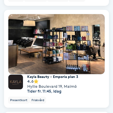
Fotmassage
Fotsvamp
Fotvård
Fransar
Fransborttagning
Kayla Beauty - Emporia plan 3
Fransfärgning
4.6
Hyllie Boulevard 19
,
Malmö
Tider fr. 11:45, Idag
Fransförlängning
Presentkort
Friskvård
Fransförlängning Megavolym