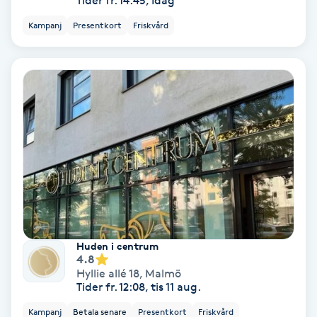
Tider fr. 14:45, Idag
Extensions borttagning
Kampanj
Presentkort
Friskvård
Eyeliner-tatuering
F
Face framing
Faceliftmassage
Fet hårbotten
Fettreducering
Huden i centrum
Fibromassage
4.8
Hyllie allé 18
,
Malmö
Tider fr. 12:08, tis 11 aug.
Fillers
Kampanj
Betala senare
Presentkort
Friskvård