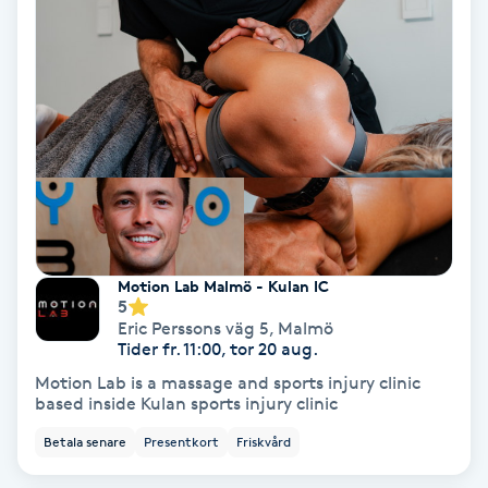
Färgning
Föning
G
Gel naglar
Gelenaglar
Motion Lab Malmö - Kulan IC
Gellack
5
Eric Perssons väg 5
,
Malmö
Tider fr. 11:00, tor 20 aug.
Gellack med förstärkning
Motion Lab is a massage and sports injury clinic
based inside Kulan sports injury clinic
Gravidmassage
Betala senare
Presentkort
Friskvård
Gravidyoga