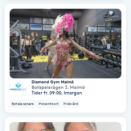
Hypnos
Hårborttagning
Hårbottenbehandling
Hårförlängning
Hårvård
Diamond Gym Malmö
Bollspelsvägen 3
,
Malmö
Hälsa
Tider fr. 09:00, Imorgon
Hälsprickor
Betala senare
Presentkort
Friskvård
I
Idrottsmassage