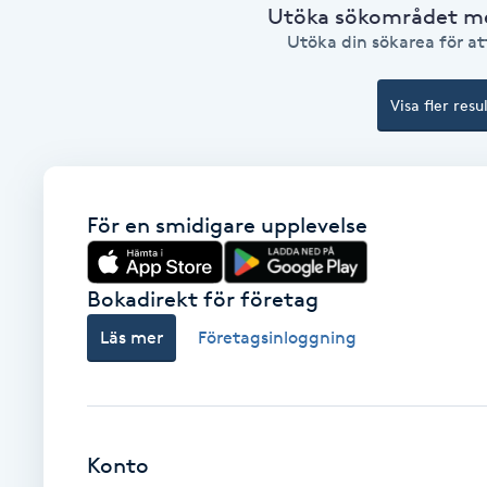
Utöka sökområdet med
Utöka din sökarea för att
Babylights
Visa fler resu
Balayage
Bambumassage
För en smidigare upplevelse
Barber
Barnklippning
Bokadirekt för företag
Läs mer
Företagsinloggning
BIAB
Blowout
Konto
Bottenfärg