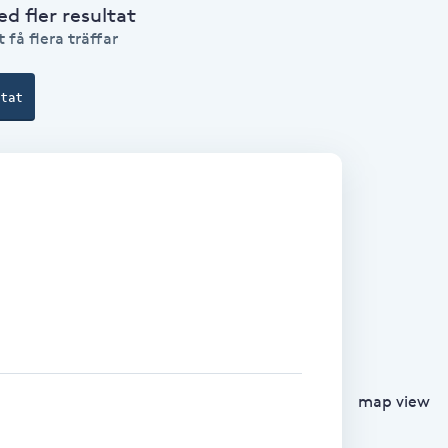
 fler resultat
 få flera träffar
ltat
map view