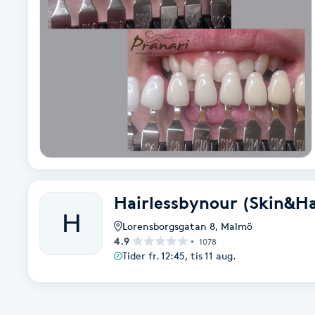
Alternativmedicin
Andningsmassage
Ansiktslyft utan kirurgi
Aromamassage
Ashtanga Yoga
Hairlessbynour (Skin&Ha
Ayurveda
H
Lorensborgsgatan 8
,
Malmö
4.9
1078
Ayurvedisk Massage
Tider fr. 12:45, tis 11 aug.
Ansiktsbehandling djuprengörande
B