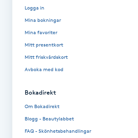
Logga in
Brynformning
Mina bokningar
Brynfärgning
Mina favoriter
Mitt presentkort
Brynplockning
Mitt friskvårdskort
Bröllopsuppsättning
Avboka med kod
C
Celluliter
Bokadirekt
Om Bokadirekt
Coachning
Blogg - Beautylabbet
Color correction
FAQ - Skönhetsbehandlingar