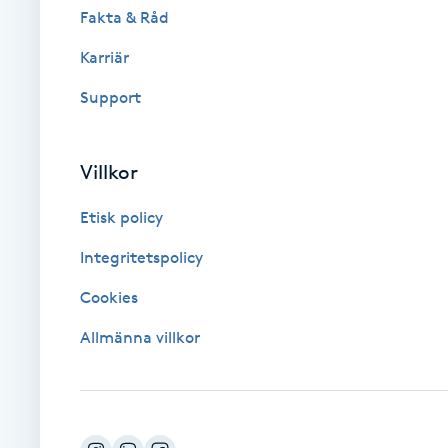
Cryoterapi
Fakta & Råd
D
Karriär
Damklippning
Support
Dermapen
Villkor
Diamantslipning
Etisk policy
E
Integritetspolicy
Enzympeeling
Cookies
Allmänna villkor
Extensions
Extensions borttagning