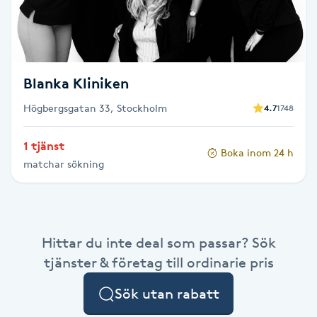
F
Face framing
Blanka Kliniken
Faceliftmassage
Högbergsgatan 33, Stockholm
4.7
1748
Fet hårbotten
1 tjänst
Boka inom 24 h
matchar sökning
Fettreducering
Fibromassage
Hittar du inte deal som passar? Sök
Fillers
tjänster & företag till ordinarie pris
Fotmassage
Sök utan rabatt