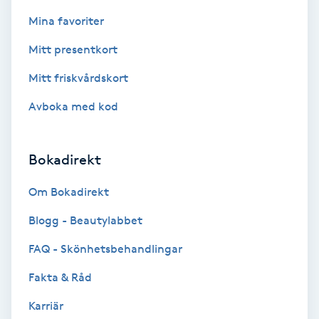
Fransk manikyr
Mina favoriter
Mitt presentkort
Fransrengöring
Mitt friskvårdskort
Frekvensterapi
Avboka med kod
Friskvård
Bokadirekt
Friskvårdsmassage
Om Bokadirekt
Frisör
Blogg - Beautylabbet
FAQ - Skönhetsbehandlingar
Funktionsanalys
Fakta & Råd
Färgning
Karriär