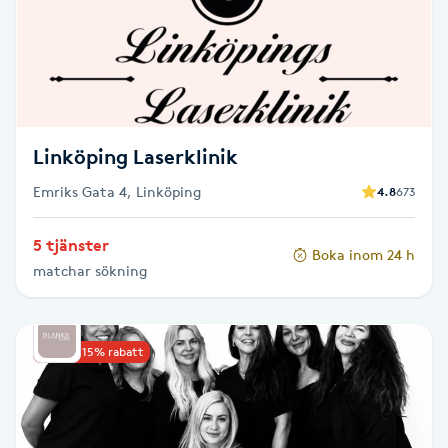
Cryoterapi
D
Damklippning
Dermapen
Linköping Laserklinik
Emriks Gata 4, Linköping
4.8
673
Diamantslipning
E
5 tjänster
Boka inom 24 h
matchar sökning
Enzympeeling
Extensions
Upp till 15% rabatt
Extensions borttagning
Eyeliner-tatuering