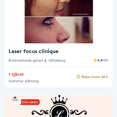
Brynformning
Brynfärgning
Brynplockning
Laser focus clinique
Bröllopsuppsättning
Kristinelunds gatan 4, Göteborg
4.8
1431
C
Celluliter
1 tjänst
Boka inom 24 h
matchar sökning
Coachning
Upp till 25% rabatt
Color correction