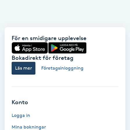
Fotsvamp
Fotvård
För en smidigare upplevelse
Fransar
Fransborttagning
Bokadirekt för företag
Läs mer
Företagsinloggning
Fransfärgning
Fransförlängning
Konto
Fransförlängning Megavolym
Logga in
Fransförlängning Volym
Mina bokningar