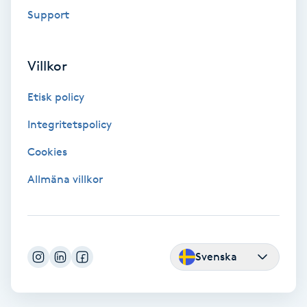
Föning
Support
G
Villkor
Gel naglar
Etisk policy
Gelenaglar
Integritetspolicy
Gellack
Cookies
Allmäna villkor
Gellack med förstärkning
Gravidmassage
Svenska
Gravidyoga
Gruppträning