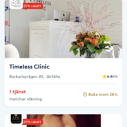
Upp till 25% rabatt
Babylights
Balayage
Bambumassage
Barber
Timeless Clinic
Barnklippning
Barkarbyvägen 85, Järfälla
4.8
876
BIAB
1 tjänst
Boka inom 24 h
matchar sökning
Blowout
Bottenfärg
Upp till 25% rabatt