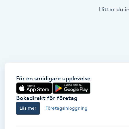
Hittar du i
Babylights
Balayage
Bambumassage
Barber
Barnklippning
För en smidigare upplevelse
BIAB
Bokadirekt för företag
Läs mer
Företagsinloggning
Blowout
Bottenfärg