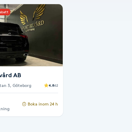
rabatt
lvård AB
tan 3, Göteborg
4.8
62
Boka inom 24 h
kning