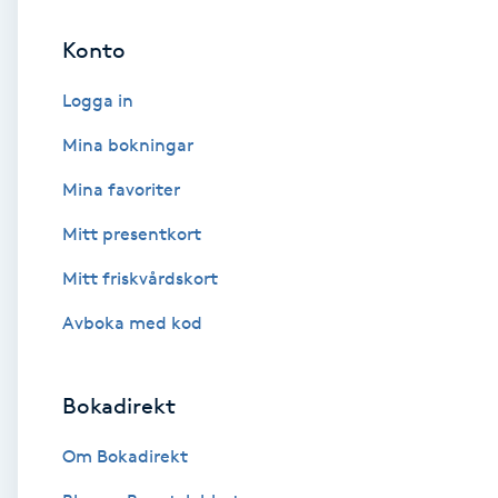
Konto
Brynformning
Logga in
Brynfärgning
Mina bokningar
Brynplockning
Mina favoriter
Mitt presentkort
Bröllopsuppsättning
C
Mitt friskvårdskort
Avboka med kod
Celluliter
Coachning
Bokadirekt
Color correction
Om Bokadirekt