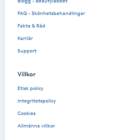
Blogg - Beautylabbet
Cryoterapi
FAQ - Skönhetsbehandlingar
D
Fakta & Råd
Damklippning
Karriär
Dermapen
Support
Diamantslipning
Villkor
E
Etisk policy
Enzympeeling
Integritetspolicy
Extensions
Cookies
Extensions borttagning
Allmänna villkor