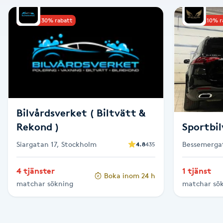
Alternativmedicin
Upp till 30% rabatt
Upp till 10% 
Andningsmassage
Ansiktslyft utan kirurgi
Aromamassage
Bilvårdsverket ( Biltvätt &
Ashtanga Yoga
Rekond )
Sportbi
Siargatan 17, Stockholm
Bessemerga
4.8
435
Ayurveda
4 tjänster
1 tjänst
Boka inom 24 h
Ayurvedisk Massage
matchar sökning
matchar sö
Ansiktsbehandling djuprengörande
B