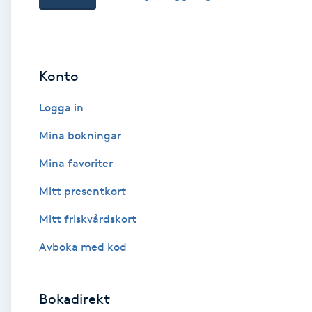
Babylights
Balayage
Konto
Logga in
Bambumassage
Mina bokningar
Barber
Mina favoriter
Barnklippning
Mitt presentkort
Mitt friskvårdskort
BIAB
Avboka med kod
Blowout
Bokadirekt
Bottenfärg