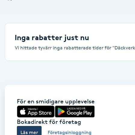
Alternativmedicin
Andningsmassage
Inga rabatter just nu
Ansiktslyft utan kirurgi
Vi hittade tyvärr inga rabatterade tider för "Däckverks
Aromamassage
Ashtanga Yoga
Ayurveda
För en smidigare upplevelse
Ayurvedisk Massage
Bokadirekt för företag
Ansiktsbehandling djuprengörande
Läs mer
Företagsinloggning
B