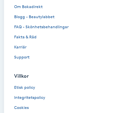
Om Bokadirekt
Brynformning
Blogg - Beautylabbet
Brynfärgning
FAQ - Skönhetsbehandlingar
Fakta & Råd
Brynplockning
Karriär
Bröllopsuppsättning
Support
C
Celluliter
Villkor
Etisk policy
Coachning
Integritetspolicy
Color correction
Cookies