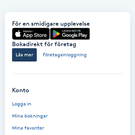
Föning
G
För en smidigare upplevelse
Gel naglar
Bokadirekt för företag
Gelenaglar
Läs mer
Företagsinloggning
Gellack
Gellack med förstärkning
Konto
Gravidmassage
Logga in
Gravidyoga
Mina bokningar
Mina favoriter
Gruppträning