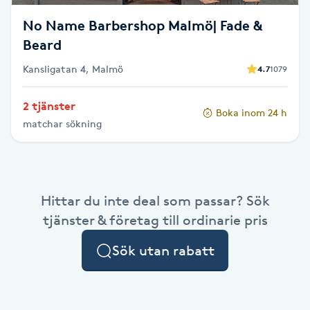
Fransk manikyr
No Name Barbershop Malmö| Fade &
Beard
Fransrengöring
Kansligatan 4, Malmö
4.7
1079
Frekvensterapi
2 tjänster
Boka inom 24 h
matchar sökning
Friskvård
Friskvårdsmassage
Hittar du inte deal som passar? Sök
Frisör
tjänster & företag till ordinarie pris
Funktionsanalys
Sök utan rabatt
Färgning