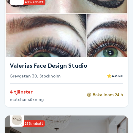
Upp till 40% rabatt
Brynformning
Brynfärgning
Brynplockning
Bröllopsuppsättning
Valerias Face Design Studio
C
Grevgatan 30, Stockholm
4.8
360
Celluliter
4 tjänster
Boka inom 24 h
matchar sökning
Coachning
Color correction
Upp till 25% rabatt