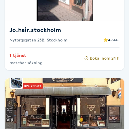
Fotsvamp
Fotvård
Jo.hair.stockholm
Fransar
Nytorgsgatan 23B, Stockholm
4.8
445
Fransborttagning
1 tjänst
Boka inom 24 h
matchar sökning
Fransfärgning
Fransförlängning
Upp till 10% rabatt
Fransförlängning Megavolym
Fransförlängning Volym