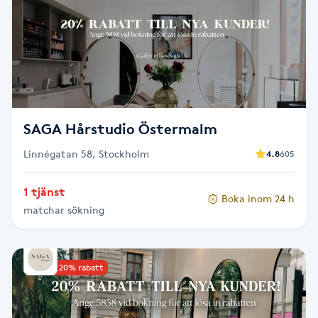
Cryoterapi
D
Damklippning
Dermapen
SAGA Hårstudio Östermalm
Diamantslipning
Linnégatan 58, Stockholm
4.8
605
E
1 tjänst
Enzympeeling
Boka inom 24 h
matchar sökning
Extensions
Upp till 20% rabatt
Extensions borttagning
Eyeliner-tatuering