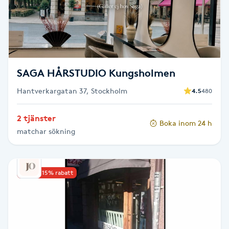
F
Face framing
Faceliftmassage
SAGA HÅRSTUDIO Kungsholmen
Hantverkargatan 37, Stockholm
4.5
480
Fet hårbotten
2 tjänster
Boka inom 24 h
Fettreducering
matchar sökning
Fibromassage
Upp till 15% rabatt
Fillers
Fotmassage