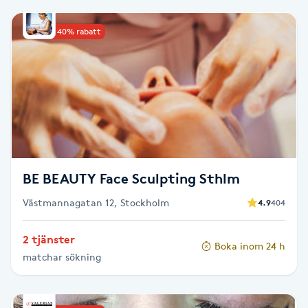
Babylights
Upp till 40% rabatt
Balayage
Bambumassage
Barber
BE BEAUTY Face Sculpting Sthlm
Barnklippning
Västmannagatan 12, Stockholm
4.9
404
BIAB
2 tjänster
Boka inom 24 h
Blowout
matchar sökning
Bottenfärg