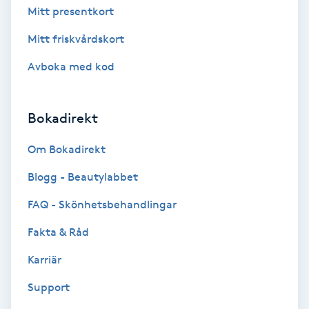
Mitt presentkort
Gua Sha-massage
Mitt friskvårdskort
H
Avboka med kod
Hatha Yoga
Bokadirekt
Headspa
Om Bokadirekt
Healing
Blogg - Beautylabbet
Herrklippning
FAQ - Skönhetsbehandlingar
Fakta & Råd
HIFU
Karriär
Hollywood Peel
Support