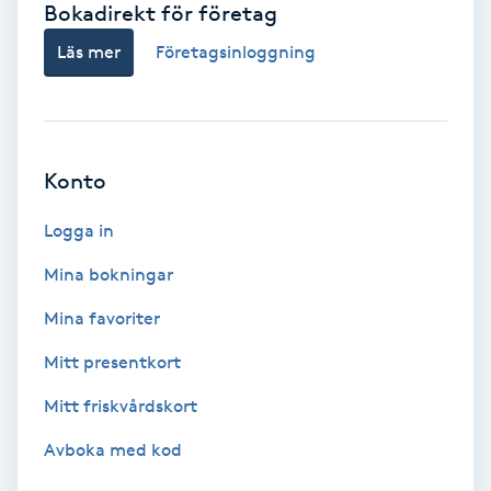
Bokadirekt för företag
Babylights
Läs mer
Företagsinloggning
Balayage
Bambumassage
Konto
Barber
Logga in
Mina bokningar
Barnklippning
Mina favoriter
BIAB
Mitt presentkort
Mitt friskvårdskort
Blowout
Avboka med kod
Bottenfärg