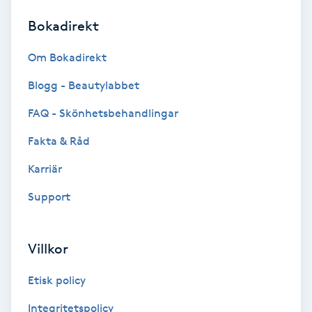
Bokadirekt
Brynformning
Om Bokadirekt
Brynfärgning
Blogg - Beautylabbet
Brynplockning
FAQ - Skönhetsbehandlingar
Fakta & Råd
Bröllopsuppsättning
C
Karriär
Support
Celluliter
Coachning
Villkor
Color correction
Etisk policy
Integritetspolicy