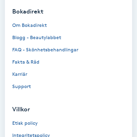
Bokadirekt
Brynformning
Om Bokadirekt
Brynfärgning
Blogg - Beautylabbet
Brynplockning
FAQ - Skönhetsbehandlingar
Fakta & Råd
Bröllopsuppsättning
C
Karriär
Support
Celluliter
Coachning
Villkor
Color correction
Etisk policy
Integritetspolicy