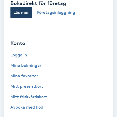
Bokadirekt för företag
Babylights
Läs mer
Företagsinloggning
Balayage
Bambumassage
Konto
Barber
Logga in
Mina bokningar
Barnklippning
Mina favoriter
BIAB
Mitt presentkort
Mitt friskvårdskort
Blowout
Avboka med kod
Bottenfärg