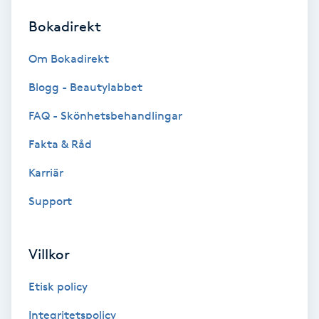
Bokadirekt
Brynformning
Om Bokadirekt
Brynfärgning
Blogg - Beautylabbet
Brynplockning
FAQ - Skönhetsbehandlingar
Fakta & Råd
Bröllopsuppsättning
C
Karriär
Support
Celluliter
Coachning
Villkor
Color correction
Etisk policy
Integritetspolicy