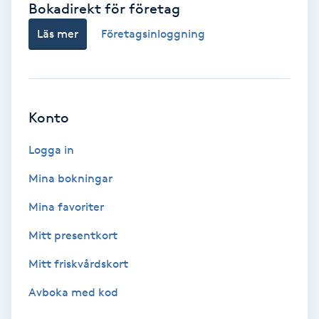
Bokadirekt för företag
Babylights
Läs mer
Företagsinloggning
Balayage
Bambumassage
Konto
Barber
Logga in
Mina bokningar
Barnklippning
Mina favoriter
BIAB
Mitt presentkort
Mitt friskvårdskort
Blowout
Avboka med kod
Bottenfärg